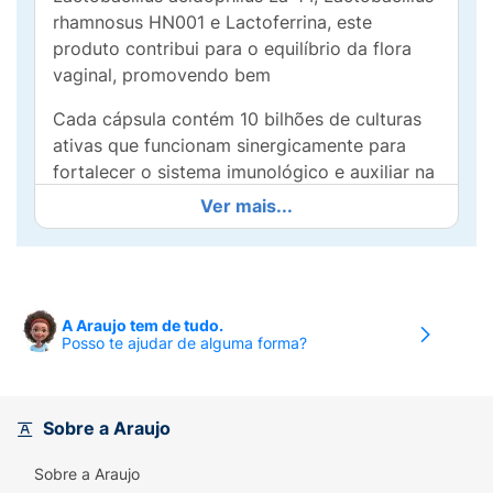
rhamnosus HN001 e Lactoferrina, este
produto contribui para o equilíbrio da flora
vaginal, promovendo bem
Cada cápsula contém 10 bilhões de culturas
ativas que funcionam sinergicamente para
fortalecer o sistema imunológico e auxiliar na
prevenção de infecções. Ideal para mulheres
Ver mais...
que buscam promover uma flora vaginal
saudável em qualquer fase da vida, o Prolive
Femme é uma escolha adequada para o dia a
dia.
A Araujo tem de tudo.
Posso te ajudar de alguma forma?
Com 30 cápsulas em cada embalagem, é fácil
integrar esse suplemento à sua rotina. Sinta-
se confiante e saudável com Prolive Femme, o
aliado que sua saúde vaginal merece! Invista
Sobre a Araujo
em você e desfrute de uma nova sensação de
Sobre a Araujo
leveza e conforto.