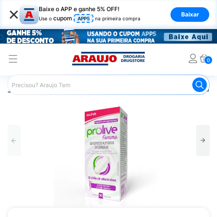
×
Baixe o APP e ganhe 5% OFF!
Baixar
cupom
Use o
APP5
na primeira compra
0
Araujo
Medicamentos
Remédio para o Estômago e Gastro