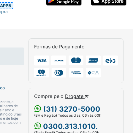
APP5
mpra
Formas de Pagamento
sco
Compre pelo
Drogatel
zonte, a
milhares de
(31) 3270-5000
eirismo e
ting do Brasil
(BH e Região) Todos os dias, 06h às 00h
o é de hoje
camentos com
0300.313.1010.
(Todo Brasil) Todos os dias, 06h às 00h