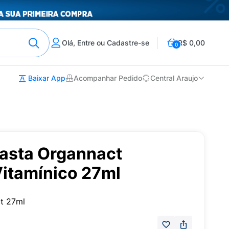
Olá, Entre ou Cadastre-se
R$ 0,00
0
Baixar App
Acompanhar Pedido
Central Araujo
asta Organnact
itamínico 27ml
t 27ml