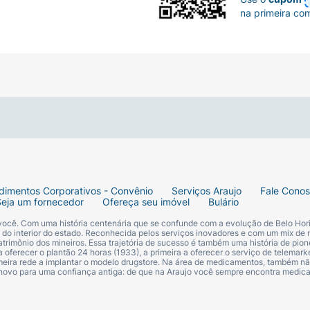
na primeira co
dimentos Corporativos - Convênio
Serviços Araujo
Fale Cono
Seja um fornecedor
Ofereça seu imóvel
Bulário
 você. Com uma história centenária que se confunde com a evolução de Belo Hori
s do interior do estado. Reconhecida pelos serviços inovadores e com um mix de 
trimônio dos mineiros. Essa trajetória de sucesso é também uma história de pion
 oferecer o plantão 24 horas (1933), a primeira a oferecer o serviço de telemarke
primeira rede a implantar o modelo drugstore. Na área de medicamentos, também nã
 novo para uma confiança antiga: de que na Araujo você sempre encontra medi