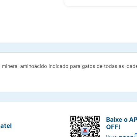
 mineral aminoácido indicado para gatos de todas as idade
Baixe o A
atel
OFF!
Use o
cupom