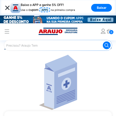
×
Baixe o APP e ganhe 5% OFF!
Baixar
cupom
Use o
APP5
na primeira compra
0
Araujo
Medicamentos
Remédio para Pele e Mucosa