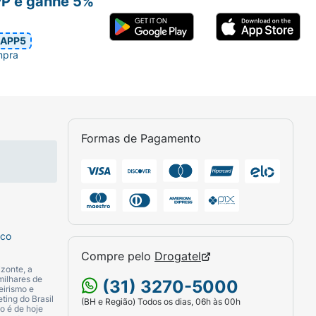
PP e ganhe 5%
APP5
mpra
Formas de Pagamento
sco
Compre pelo
Drogatel
zonte, a
milhares de
(31) 3270-5000
eirismo e
ting do Brasil
(BH e Região) Todos os dias, 06h às 00h
o é de hoje