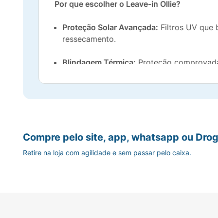
Por que escolher o Leave-in Ollie?
Proteção Solar Avançada:
Filtros UV que 
ressecamento.
Blindagem Térmica:
Proteção comprovada 
babyliss.
Fórmula Enriquecida:
Contém
extrato de 
imediata.
Ação Antifrizz e Brilho:
Textura leve em sp
Compre pelo site, app, whatsapp ou Drog
Retire na loja com agilidade e sem passar pelo caixa.
Praticidade no Dia a Dia:
Formato spray que
Modo de Uso:
Borrife o produto sobre o ca
térmicas. Não precisa enxaguar.