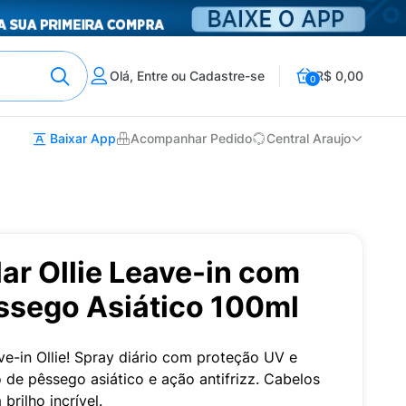
Olá, Entre ou Cadastre-se
R$ 0,00
0
Baixar App
Acompanhar Pedido
Central Araujo
lar Ollie Leave-in com
êssego Asiático 100ml
ve-in Ollie! Spray diário com proteção UV e
o de pêssego asiático e ação antifrizz. Cabelos
brilho incrível.