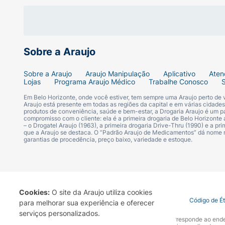
Sobre a Araujo
Sobre a Araujo
Araujo Manipulação
Aplicativo
Aten
Lojas
Programa Araujo Médico
Trabalhe Conosco
Em Belo Horizonte, onde você estiver, tem sempre uma Araujo perto de
Araujo está presente em todas as regiões da capital e em várias cidade
produtos de conveniência, saúde e bem-estar, a Drogaria Araujo é um pa
compromisso com o cliente: ela é a primeira drogaria de Belo Horizonte a
– o Drogatel Araujo (1963), a primeira drogaria Drive-Thru (1990) e a 
que a Araujo se destaca. O “Padrão Araujo de Medicamentos” dá nome
garantias de procedência, preço baixo, variedade e estoque.
Cookies:
O site da Araujo utiliza cookies
Termo de Uso
Portal da Privacidade
Covid-19
Código de É
para melhorar sua experiência e oferecer
serviços personalizados.
A Drogaria Araujo S/A informa que o seu site oficial corresponde ao e