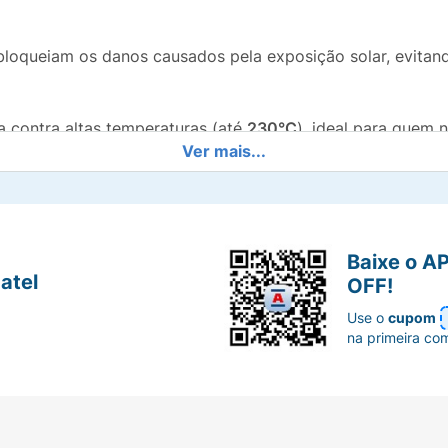
bloqueiam os danos causados pela exposição solar, evita
contra altas temperaturas (até
230°C
), ideal para quem
Ver mais...
pêssego asiático
, conhecido por suas propriedades hidrat
Baixe o A
ray que não pesa nos fios, controla o frizz e devolve o br
atel
OFF!
Use o
cupom
 facilita a aplicação uniforme em todos os tipos de curva
na primeira co
belo úmido ou seco, do comprimento às pontas, antes da e