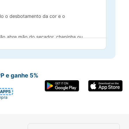
ndo o desbotamento da cor e o
 não abre mão do secador, chapinha ou
antes e antioxidantes que conferem maciez
PP e ganhe 5%
ilho radiante aos cabelos opacos.
APP5
tura.
mpra
xposição ao sol ou do uso de ferramentas