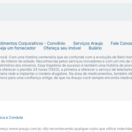
dimentos Corporativos - Convênio
Serviços Araujo
Fale Cono
Seja um fornecedor
Ofereça seu imóvel
Bulário
 você. Com uma história centenária que se confunde com a evolução de Belo Hori
s do interior do estado. Reconhecida pelos serviços inovadores e com um mix de 
trimônio dos mineiros. Essa trajetória de sucesso é também uma história de pion
 oferecer o plantão 24 horas (1933), a primeira a oferecer o serviço de telemarke
primeira rede a implantar o modelo drugstore. Na área de medicamentos, também nã
 novo para uma confiança antiga: de que na Araujo você sempre encontra medi
tica e Conduta
ndereço www.araujo.com.br, não reconhecendo qualquer outro que utilize indevid