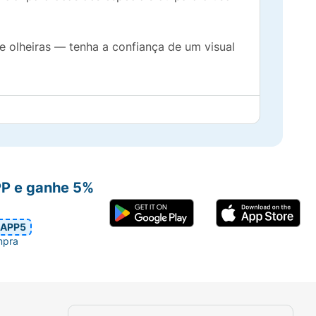
e olheiras — tenha a confiança de um visual
PP e ganhe 5%
APP5
mpra