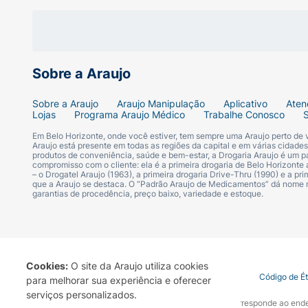
Sobre a Araujo
Sobre a Araujo
Araujo Manipulação
Aplicativo
Aten
Lojas
Programa Araujo Médico
Trabalhe Conosco
Em Belo Horizonte, onde você estiver, tem sempre uma Araujo perto de
Araujo está presente em todas as regiões da capital e em várias cidade
produtos de conveniência, saúde e bem-estar, a Drogaria Araujo é um pa
compromisso com o cliente: ela é a primeira drogaria de Belo Horizonte a
– o Drogatel Araujo (1963), a primeira drogaria Drive-Thru (1990) e a 
que a Araujo se destaca. O “Padrão Araujo de Medicamentos” dá nome
garantias de procedência, preço baixo, variedade e estoque.
Cookies:
O site da Araujo utiliza cookies
Termo de Uso
Portal da Privacidade
Covid-19
Código de É
para melhorar sua experiência e oferecer
serviços personalizados.
A Drogaria Araujo S/A informa que o seu site oficial corresponde ao e