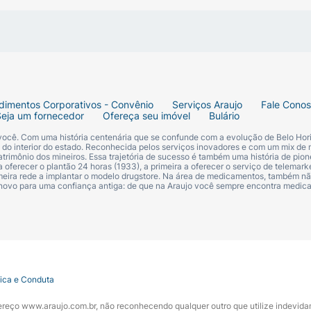
dimentos Corporativos - Convênio
Serviços Araujo
Fale Cono
Seja um fornecedor
Ofereça seu imóvel
Bulário
 você. Com uma história centenária que se confunde com a evolução de Belo Hori
s do interior do estado. Reconhecida pelos serviços inovadores e com um mix de 
trimônio dos mineiros. Essa trajetória de sucesso é também uma história de pion
 oferecer o plantão 24 horas (1933), a primeira a oferecer o serviço de telemarke
primeira rede a implantar o modelo drugstore. Na área de medicamentos, também nã
 novo para uma confiança antiga: de que na Araujo você sempre encontra medi
tica e Conduta
ndereço www.araujo.com.br, não reconhecendo qualquer outro que utilize indevid