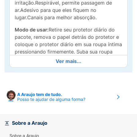
irritação.Respirável, permite passagem de
ar.Adesivo para que eles fiquem no
lugar.Canais para melhor absorção.
Modo de usar:
Retire seu protetor diário do
pacote, remova o papel detrás do protetor e
coloque o protetor diário em sua roupa íntima
pressionando firmemente. Suba sua roupa
íntima.
Ver mais...
Precauções:
Manter fora do alcance das
crianças, manter em local fresco e ventilado,
não jogar no vaso sanitário, proibida a venda
individual.
A Araujo tem de tudo.
Posso te ajudar de alguma forma?
Sobre a Araujo
Sobre a Araujo