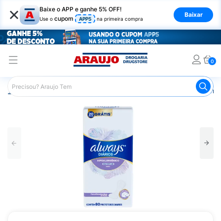
×
Baixe o APP e ganhe 5% OFF!
Baixar
cupom
Use o
APP5
na primeira compra
0
Araujo
Higiene Pessoal
Cuidados Íntimos
Absorvente