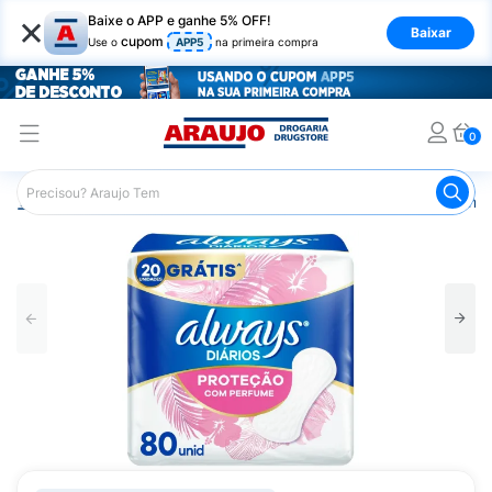
×
Baixe o APP e ganhe 5% OFF!
Baixar
cupom
Use o
APP5
na primeira compra
0
Araujo
Higiene Pessoal
Cuidados Íntimos
Absorvente