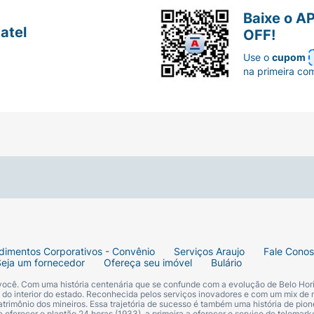
Baixe o A
atel
OFF!
Use o
cupom
na primeira co
dimentos Corporativos - Convênio
Serviços Araujo
Fale Cono
Seja um fornecedor
Ofereça seu imóvel
Bulário
 você. Com uma história centenária que se confunde com a evolução de Belo Hori
s do interior do estado. Reconhecida pelos serviços inovadores e com um mix de 
trimônio dos mineiros. Essa trajetória de sucesso é também uma história de pion
 oferecer o plantão 24 horas (1933), a primeira a oferecer o serviço de telemarke