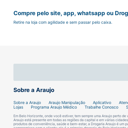
Compre pelo site, app, whatsapp ou Drog
Retire na loja com agilidade e sem passar pelo caixa.
Sobre a Araujo
Sobre a Araujo
Araujo Manipulação
Aplicativo
Aten
Lojas
Programa Araujo Médico
Trabalhe Conosco
Em Belo Horizonte, onde você estiver, tem sempre uma Araujo perto de
Araujo está presente em todas as regiões da capital e em várias cidade
produtos de conveniência, saúde e bem-estar, a Drogaria Araujo é um pa
compromisso com o cliente: ela é a primeira drogaria de Belo Horizonte a