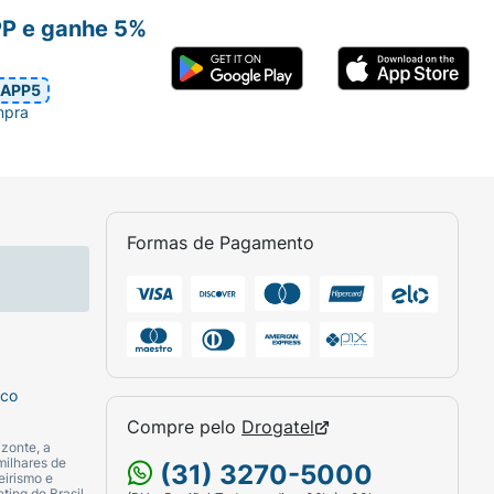
PP e ganhe 5%
APP5
mpra
Formas de Pagamento
sco
Compre pelo
Drogatel
zonte, a
milhares de
(31) 3270-5000
eirismo e
ting do Brasil