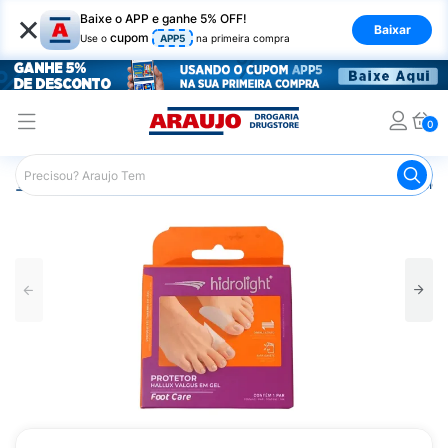
×
Baixe o APP e ganhe 5% OFF!
Baixar
cupom
Use o
APP5
na primeira compra
0
Araujo
Saúde e Bem Estar
Fisioterapia e Atividade Física