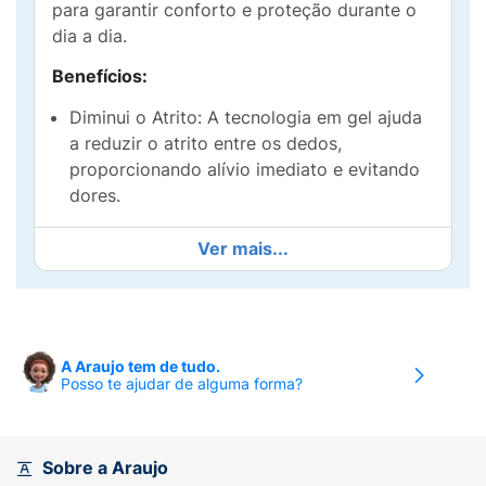
para garantir conforto e proteção durante o
dia a dia.
Benefícios:
Diminui o Atrito: A tecnologia em gel ajuda
a reduzir o atrito entre os dedos,
proporcionando alívio imediato e evitando
dores.
Conforto Duradouro: O design ergonômico
Ver mais...
se adapta aos seus pés, garantindo que
você possa usar por longos períodos sem
desconforto.
Proteção ao Joanete: Ele oferece suporte e
A Araujo tem de tudo.
Posso te ajudar de alguma forma?
proteção específicos para a área do
joanete, ajudando a prevenir a irritação.
Como Usar:
Sobre a Araujo
Coloque o protetor sobre o joanete,