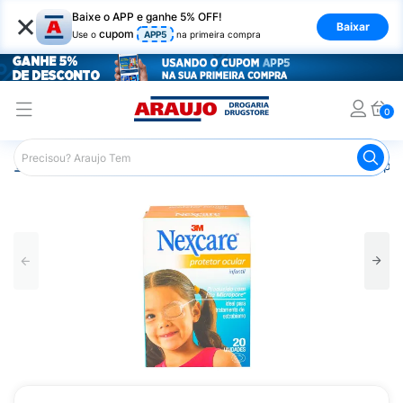
×
Baixe o APP e ganhe 5% OFF!
Baixar
cupom
Use o
APP5
na primeira compra
0
Araujo
Medicamentos
Saúde dos Olhos
Produtos par