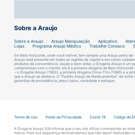
Óleo de rícino: Nutrição e hidratação.
Óleo de argan: Nutrição, brilho e redução 
Sobre a Araujo
D-pantenol: Hidratação, redução de frizz e
Sobre a Araujo
Araujo Manipulação
Aplicativo
Aten
Vitamina E: Antioxidante, auxilia na prote
Lojas
Programa Araujo Médico
Trabalhe Conosco
Em Belo Horizonte, onde você estiver, tem sempre uma Araujo perto de
COMO USAR:
Araujo está presente em todas as regiões da capital e em várias cidade
produtos de conveniência, saúde e bem-estar, a Drogaria Araujo é um pa
compromisso com o cliente: ela é a primeira drogaria de Belo Horizonte a
– o Drogatel Araujo (1963), a primeira drogaria Drive-Thru (1990) e a 
Agite antes de usar e feche os olhos duran
que a Araujo se destaca. O “Padrão Araujo de Medicamentos” dá nome
evitando a raiz. Reaplique sempre que necessá
garantias de procedência, preço baixo, variedade e estoque.
lavagem.
Termo de Uso
Portal da Privacidade
Covid-19
Código de É
A Drogaria Araujo S/A informa que o seu site oficial corresponde ao e
marca. Para sua segurança recomendamos que não sejam realizadas com