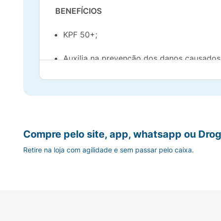
BENEFÍCIOS
KPF 50+;
Auxilia na prevenção dos danos causados 
Auxilia na hidratação, nutrição, brilho, 
Cria uma película protetora ao redor dos f
Promove integridade da fibra, mesmo qua
Compre pelo site, app, whatsapp ou Drog
Retire na loja com agilidade e sem passar pelo caixa.
Ideal para exposição solar ou térmica.
ATIVOS NA COMPOSIÇÃO
KPF: Fator de proteção da queratina.