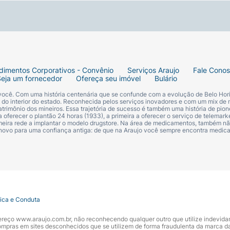
de frizz.
 brilho.
dimentos Corporativos - Convênio
Serviços Araujo
Fale Cono
ção dos danos oxidativos nos fios.
Seja um fornecedor
Ofereça seu imóvel
Bulário
 você. Com uma história centenária que se confunde com a evolução de Belo Hori
s do interior do estado. Reconhecida pelos serviços inovadores e com um mix de 
trimônio dos mineiros. Essa trajetória de sucesso é também uma história de pion
 oferecer o plantão 24 horas (1933), a primeira a oferecer o serviço de telemarke
primeira rede a implantar o modelo drugstore. Na área de medicamentos, também nã
te a aplicação. Aplicar o produto na mão ou diretamente e
 novo para uma confiança antiga: de que na Araujo você sempre encontra medi
rio. Indicado para praia, piscina, atividades ao ar livre, p
tica e Conduta
ndereço www.araujo.com.br, não reconhecendo qualquer outro que utilize indevid
pras em sites desconhecidos que se utilizem de forma fraudulenta da marca d