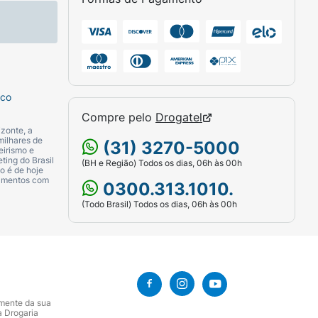
sco
Compre pelo
Drogatel
zonte, a
milhares de
(31) 3270-5000
eirismo e
ting do Brasil
(BH e Região) Todos os dias, 06h às 00h
o é de hoje
m toda a extensão dos fios úmidos ou secos,
camentos com
0300.313.1010.
ré-treino, pós-treino e finalização pós
(Todo Brasil) Todos os dias, 06h às 00h
amente da sua
a Drogaria