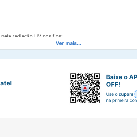
pela radiação UV nos fios;
Ver mais...
maciez, redução de frizz e prevenção do desbotamento da co
ios;
Baixe o A
ndo exposta ao calor;
atel
OFF!
Use o
cupom
na primeira co