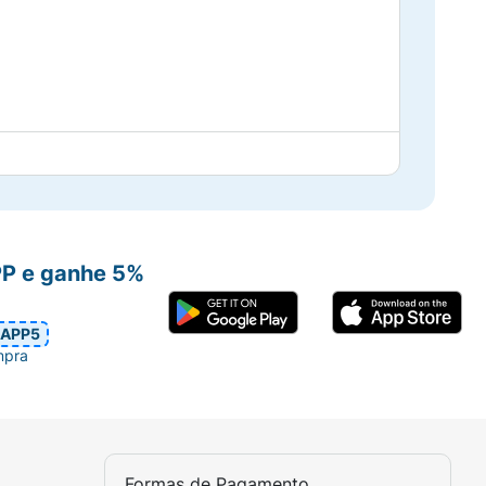
r;
PP e ganhe 5%
APP5
mpra
Formas de Pagamento