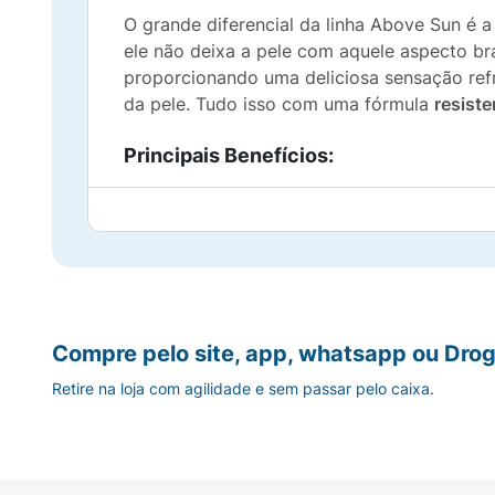
O grande diferencial da linha Above Sun é
ele não deixa a pele com aquele aspecto br
proporcionando uma deliciosa sensação refr
da pele. Tudo isso com uma fórmula
resiste
Principais Benefícios:
Alta Proteção:
FPS 50 com amplo espectro
Fácil Aplicação:
Formato aerossol contínuo
Toque Seco e Refrescante:
Fórmula oil fr
Compre pelo site, app, whatsapp ou Drog
Resistente:
Mantém a proteção mesmo em c
Retire na loja com agilidade e sem passar pelo caixa.
Cuidado com a Pele:
Previne o envelhecim
Custo-Benefício:
Embalagem econômica (