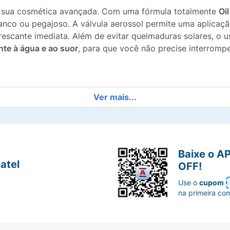
 a sua cosmética avançada. Com uma fórmula totalmente
Oil
anco ou pegajoso. A válvula aerossol permite uma aplicação
escante imediata. Além de evitar queimaduras solares, o u
nte à água e ao suor
, para que você não precise interromp
 contra raios UVA e UVB.
Ver mais...
 que facilita espalhar o produto pelo corpo todo.
ee, de secagem rápida, que não deixa a pele pegajosa.
Baixe o A
atel
OFF!
ontato com a água e durante a transpiração intensa.
Use o
cupom
na primeira co
ento precoce e manchas causadas pela exposição solar.
200ml/140g) com excelente rendimento.