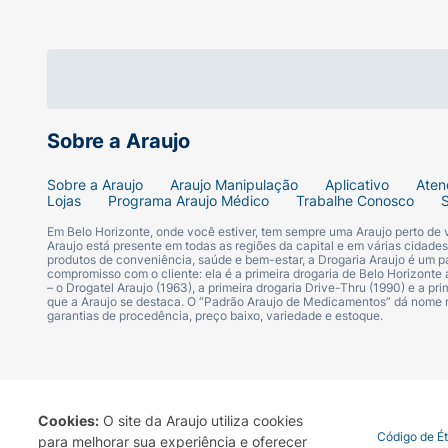
Sugestão de Uso:
Agite bem a embalagem antes de usar. Apli
frasco a uma distância de aproximadamente
Importante:
É necessária a reaplicação do p
secar-se com toalha e durante a exposição 
Sobre a Araujo
na face, evitando o contorno dos olhos.
Sobre a Araujo
Araujo Manipulação
Aplicativo
Aten
Lojas
Programa Araujo Médico
Trabalhe Conosco
Ficha Técnica:
Em Belo Horizonte, onde você estiver, tem sempre uma Araujo perto de
Araujo está presente em todas as regiões da capital e em várias cidade
Marca:
Above.
produtos de conveniência, saúde e bem-estar, a Drogaria Araujo é um pa
compromisso com o cliente: ela é a primeira drogaria de Belo Horizonte a
– o Drogatel Araujo (1963), a primeira drogaria Drive-Thru (1990) e a 
Linha:
Sun.
que a Araujo se destaca. O “Padrão Araujo de Medicamentos” dá nome
garantias de procedência, preço baixo, variedade e estoque.
Produto:
Protetor Solar Corporal.
Fator de Proteção Solar (FPS):
50 (UVA/UV
Cookies:
O site da Araujo utiliza cookies
Termo de Uso
Portal da Privacidade
Covid-19
Código de É
para melhorar sua experiência e oferecer
Textura:
Aerossol / Spray líquido.