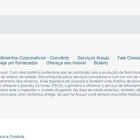
que abundantemente sobre a pele seca de 15 a 30 minutos 
 15cm do corpo. Espalhe com as mãos para garantir uma c
roduto para manter a sua efetividade. Reaplique sempre ap
prolongada ao sol.
Para o rosto, não aplique diretamente; 
dimentos Corporativos - Convênio
Serviços Araujo
Fale Cono
Seja um fornecedor
Ofereça seu imóvel
Bulário
 você. Com uma história centenária que se confunde com a evolução de Belo Hori
s do interior do estado. Reconhecida pelos serviços inovadores e com um mix de 
trimônio dos mineiros. Essa trajetória de sucesso é também uma história de pion
 oferecer o plantão 24 horas (1933), a primeira a oferecer o serviço de telemarke
primeira rede a implantar o modelo drugstore. Na área de medicamentos, também nã
 novo para uma confiança antiga: de que na Araujo você sempre encontra medi
B).
tica e Conduta