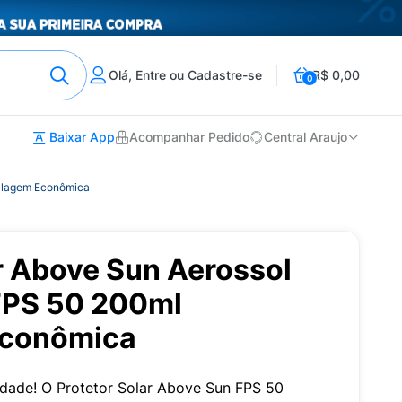
Olá, Entre ou Cadastre-se
R$ 0,00
0
Baixar App
Acompanhar Pedido
Central Araujo
balagem Econômica
r Above Sun Aerossol
FPS 50 200ml
conômica
idade! O Protetor Solar Above Sun FPS 50