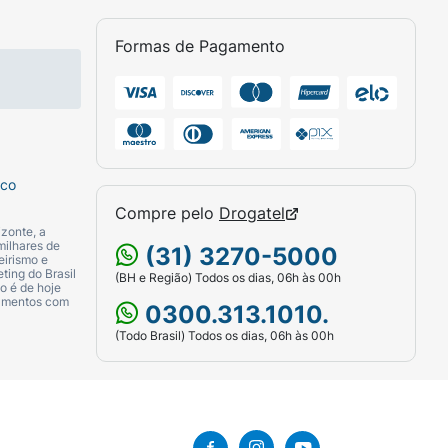
Formas de Pagamento
antes da exposição ao sol, mantendo o
obertura uniforme em todas as áreas.
ós sudorese intensa, nadar ou banhar-se,
borrife o produto nas mãos e depois espalhe
sco
Compre pelo
Drogatel
zonte, a
milhares de
(31) 3270-5000
eirismo e
ting do Brasil
(BH e Região) Todos os dias, 06h às 00h
o é de hoje
camentos com
0300.313.1010.
(Todo Brasil) Todos os dias, 06h às 00h