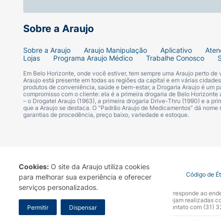
Sobre a Araujo
Sobre a Araujo
Araujo Manipulação
Aplicativo
Aten
Lojas
Programa Araujo Médico
Trabalhe Conosco
Em Belo Horizonte, onde você estiver, tem sempre uma Araujo perto de
Araujo está presente em todas as regiões da capital e em várias cidade
produtos de conveniência, saúde e bem-estar, a Drogaria Araujo é um pa
compromisso com o cliente: ela é a primeira drogaria de Belo Horizonte a
– o Drogatel Araujo (1963), a primeira drogaria Drive-Thru (1990) e a 
que a Araujo se destaca. O “Padrão Araujo de Medicamentos” dá nome
garantias de procedência, preço baixo, variedade e estoque.
Cookies:
O site da Araujo utiliza cookies
Termo de Uso
Portal da Privacidade
Covid-19
Código de É
para melhorar sua experiência e oferecer
serviços personalizados.
A Drogaria Araujo S/A informa que o seu site oficial corresponde ao e
marca. Para sua segurança recomendamos que não sejam realizadas com
Araujo S.A. Em caso de dúvidas, gentileza entrar em contato com (31)
Permitir
Dispensar