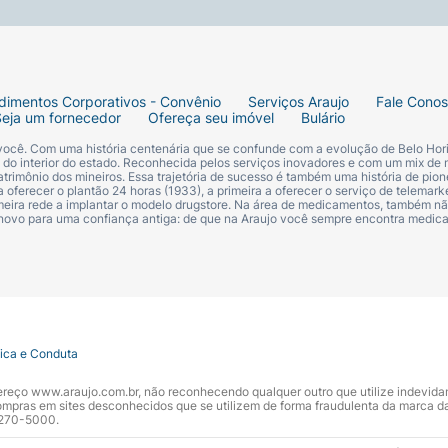
dimentos Corporativos - Convênio
Serviços Araujo
Fale Cono
Seja um fornecedor
Ofereça seu imóvel
Bulário
 você. Com uma história centenária que se confunde com a evolução de Belo Hori
s do interior do estado. Reconhecida pelos serviços inovadores e com um mix de 
trimônio dos mineiros. Essa trajetória de sucesso é também uma história de pion
 oferecer o plantão 24 horas (1933), a primeira a oferecer o serviço de telemarke
primeira rede a implantar o modelo drugstore. Na área de medicamentos, também nã
 novo para uma confiança antiga: de que na Araujo você sempre encontra medi
tica e Conduta
ndereço www.araujo.com.br, não reconhecendo qualquer outro que utilize indevid
pras em sites desconhecidos que se utilizem de forma fraudulenta da marca d
 3270-5000.