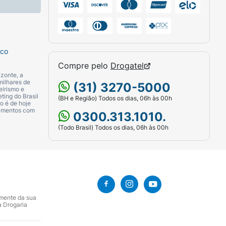
sco
Compre pelo
Drogatel
zonte, a
milhares de
(31) 3270-5000
eirismo e
ting do Brasil
(BH e Região) Todos os dias, 06h às 00h
o é de hoje
camentos com
0300.313.1010.
(Todo Brasil) Todos os dias, 06h às 00h
amente da sua
a Drogaria