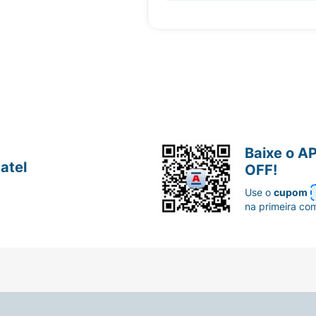
Baixe o A
atel
OFF!
Use o
cupom
na primeira co