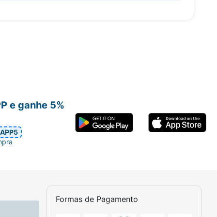
PP e ganhe 5%
APP5
mpra
Formas de Pagamento