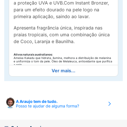
a proteção UVA e UVB.Com Instant Bronzer,
para um efeito dourado na pele logo na
primeira aplicação, saindo ao lavar.
Apresenta fragrância única, inspirada nas
praias tropicais, com uma combinação única
de Coco, Laranja e Baunilha.
Ativos naturais australianos:
Ameixa Kakadu que hidrata, ilumina, melhora a distribuição de melanina
e uniformiza o tom da pele. Óleo de Melaleuca, antioxidante que purifica
a pele.
Ver mais...
Ativos hidratantes:
Óleo de semente de girassol, óleo do fruto da oliveira
e manteiga de cacau que hidratam profundamente a pele.
Aloe Vera:
Oferece ação calmante para a pele.
Resistente à água
Modo de usar:
Agite bem antes de
usar.Aplique generosamente e uniformemente
A Araujo tem de tudo.
Posso te ajudar de alguma forma?
nas áreas expostas ao sol, lave as mãos
imediatamente após o uso. É necessária a
reaplicação do produto para manter a