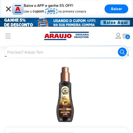
×
Baixe o APP e ganhe 5% OFF!
Baixar
cupom
Use o
APP5
na primeira compra
0
Araujo
Beleza e Cuidados
Cuidados com a Pele
Prot