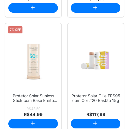
7% OFF
Protetor Solar Sunless
Protetor Solar Ollie FPS95
Stick com Base Efeito
com Cor #20 Bastão 15g
Matte FPS 50...
R$48,59
R$44,99
R$117,99