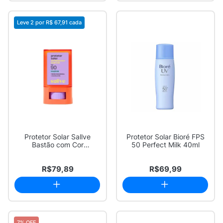
Leve 2 por
R$ 67,91
cada
Protetor Solar Sallve
Protetor Solar Bioré FPS
Bastão com Cor
50 Perfect Milk 40ml
Antimanchas FPS 90 C...
R$79,89
R$69,99
7% OFF