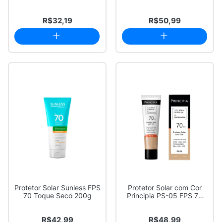
50 200ml
Molha...
R$32,19
R$50,99
Protetor Solar Sunless FPS
Protetor Solar com Cor
70 Toque Seco 200g
Principia PS-05 FPS 70
Cor 2.0 30ml
R$42,99
R$48,99