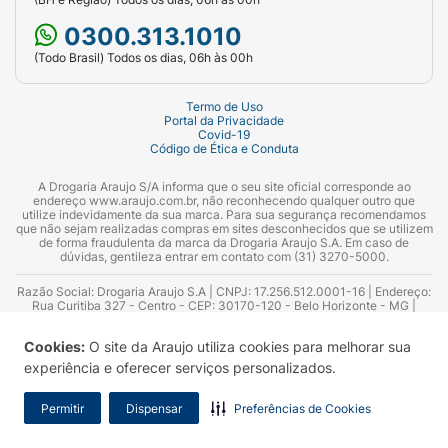
0300.313.1010
(Todo Brasil) Todos os dias, 06h às 00h
Termo de Uso
Portal da Privacidade
Covid-19
Código de Ética e Conduta
A Drogaria Araujo S/A informa que o seu site oficial corresponde ao
endereço www.araujo.com.br, não reconhecendo qualquer outro que
utilize indevidamente da sua marca. Para sua segurança recomendamos
que não sejam realizadas compras em sites desconhecidos que se utilizem
de forma fraudulenta da marca da Drogaria Araujo S.A. Em caso de
dúvidas, gentileza entrar em contato com (31) 3270-5000.
Razão Social: Drogaria Araujo S.A | CNPJ: 17.256.512.0001-16 | Endereço:
Rua Curitiba 327 - Centro - CEP: 30170-120 - Belo Horizonte - MG |
Telefones: 0300.313.1010 e (31) 3270-5000 Horário de funcionamento -
06:00h às 00:00h | Consultores técnicos responsáveis: Hairton Ayres
Cookies:
O site da Araujo utiliza cookies para melhorar sua
Azevedo Guimarães – CRF 10.965 | Yasmin Silva Alvarenga – CRF 52.584 -
Consultor substituto: Thiago Aguiar Pinheiro - CRF Nº 13.748. Alvará
experiência e oferecer serviços personalizados.
Sanitário: 2025020713 | Autorização de Funcionamento da Empresa (AFE):
7.16355-1
Permitir
Dispensar
Preferências de Cookies