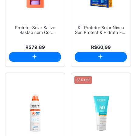
Protetor Solar Sallve
Kit Protetor Solar Nivea
Bastão com Cor
Sun Protect & Hidrata FPS
Antimanchas FPS 90 C...
30 Loç...
R$79,89
R$60,99
23% OFF