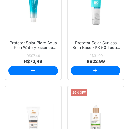
Protetor Solar Bioré Aqua
Protetor Solar Sunless
Rich Watery Essence
Sem Base FPS 50 Toque
FPS50 com 70g
Seco 60g
R$97,49
R$31,99
R$72,49
R$22,99
26% OFF