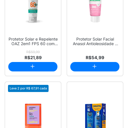
Protetor Solar e Repelente
Protetor Solar Facial
OAZ 2em1 FPS 60 com
Anasol Antioleosidade e
120ml
Clareador F...
R$59,99
R$21,89
R$54,99
Leve 2 por
R$ 67,91
cada