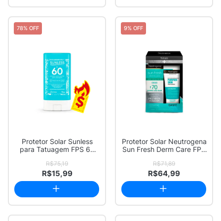
78% OFF
9% OFF
Protetor Solar Sunless
Protetor Solar Neutrogena
para Tatuagem FPS 60
Sun Fresh Derm Care FPS
Bastão 15g
70 Sem ...
R$75,19
R$71,89
R$15,99
R$64,99