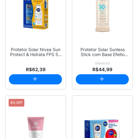
Protetor Solar Nivea Sun
Protetor Solar Sunless
Protect & Hidrata FPS 50
Stick com Base Efeito
Loção 2...
Matte FPS 50...
R$48,59
R$62,39
R$44,99
8% OFF