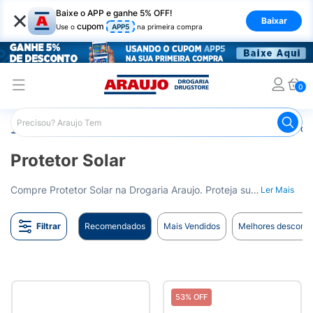
×
Baixe o APP e ganhe 5% OFF!
Baixar
cupom
Use o
APP5
na primeira compra
0
Araujo
Beleza e Cuidados
Cuidados com a Pele
Prot
Protetor Solar
Compre Protetor Solar na Drogaria Araujo. Proteja sua pele dos raios UVA e UVB. Entrega para todo o Brasil.
Ler Mais
Filtrar
Recomendados
Mais Vendidos
Melhores desconto
53% OFF