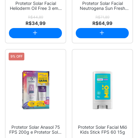
Protetor Solar Facial
Protetor Solar Facial
Helioderm Oil Free 3 em 1
Neutrogena Sun Fresh
FPS 70 Co...
Derm Care FPS ...
R$44,89
R$71,89
R$34,99
R$64,99
9% OFF
Protetor Solar Anasol 75
Protetor Solar Facial Mió
FPS 200g e Protetor Solar
Kids Stick FPS 60 15g
Facial...