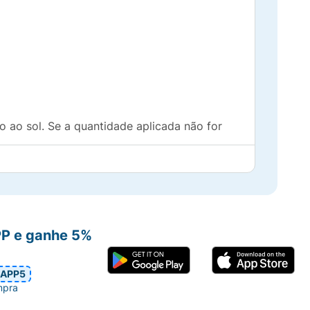
 ao sol. Se a quantidade aplicada não for
 especialmente após sudorese intensa,
PP e ganhe 5%
APP5
mpra