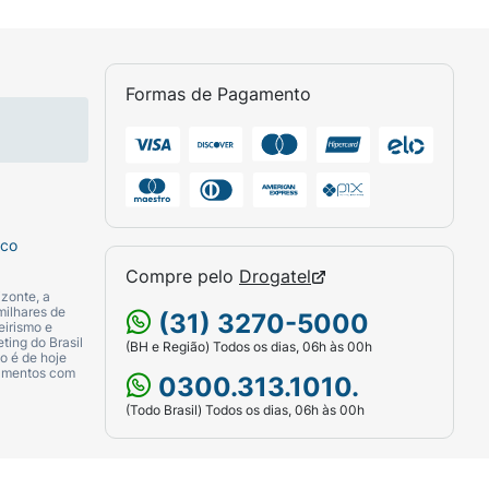
Formas de Pagamento
sco
Compre pelo
Drogatel
zonte, a
milhares de
(31) 3270-5000
eirismo e
ting do Brasil
(BH e Região) Todos os dias, 06h às 00h
o é de hoje
camentos com
0300.313.1010.
(Todo Brasil) Todos os dias, 06h às 00h