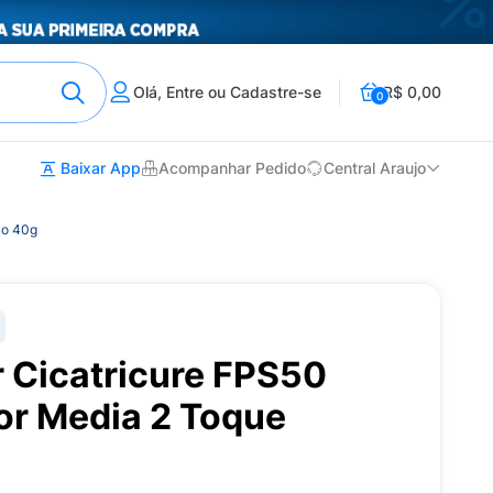
Olá, Entre ou Cadastre-se
R$ 0,00
0
Baixar App
Acompanhar Pedido
Central Araujo
co 40g
r Cicatricure FPS50
or Media 2 Toque