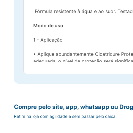
Fórmula resistente à água e ao suor. Testa
Modo de uso
1 - Aplicação
• Aplique abundantemente Cicatricure Prote
adequada, o nível de proteção será signific
2 - Frequência
• Reaplicar sempre, generosa e frequenteme
nadar ou banhar-se, secar-se com toalha e d
Compre pelo site, app, whatsapp ou Drog
Retire na loja com agilidade e sem passar pelo caixa.