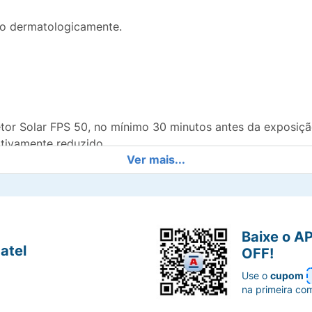
do dermatologicamente.
tor Solar FPS 50, no mínimo 30 minutos antes da exposição
ativamente reduzido.
Ver mais...
nte, quantas vezes for necessário para manter a proteção,
urante a exposição ao sol.
Baixe o A
atel
OFF!
Use o
cupom
na primeira co