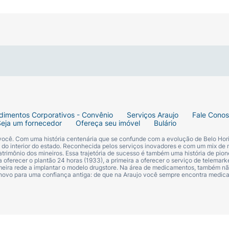
dimentos Corporativos - Convênio
Serviços Araujo
Fale Cono
Seja um fornecedor
Ofereça seu imóvel
Bulário
 você. Com uma história centenária que se confunde com a evolução de Belo Hori
s do interior do estado. Reconhecida pelos serviços inovadores e com um mix de 
trimônio dos mineiros. Essa trajetória de sucesso é também uma história de pion
 oferecer o plantão 24 horas (1933), a primeira a oferecer o serviço de telemarke
primeira rede a implantar o modelo drugstore. Na área de medicamentos, também nã
 novo para uma confiança antiga: de que na Araujo você sempre encontra medi