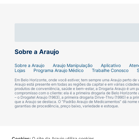
Hipoalergênico e Não Comedogênico (não 
Livre de parabenos, petrolatos, sulfatos, s
Modo de Uso:
Use diariamente antes da exp
a eficácia, especialmente após sudorese int
Sobre a Araujo
Sobre a Araujo
Araujo Manipulação
Aplicativo
Aten
Lojas
Programa Araujo Médico
Trabalhe Conosco
Em Belo Horizonte, onde você estiver, tem sempre uma Araujo perto de
Araujo está presente em todas as regiões da capital e em várias cidade
produtos de conveniência, saúde e bem-estar, a Drogaria Araujo é um pa
compromisso com o cliente: ela é a primeira drogaria de Belo Horizonte a
– o Drogatel Araujo (1963), a primeira drogaria Drive-Thru (1990) e a 
que a Araujo se destaca. O “Padrão Araujo de Medicamentos” dá nome
garantias de procedência, preço baixo, variedade e estoque.
Cookies:
O site da Araujo utiliza cookies