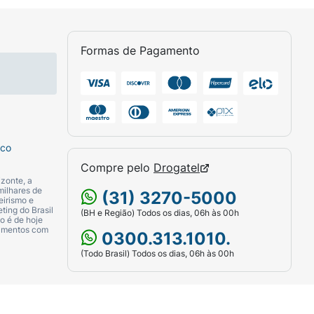
Formas de Pagamento
limpa. Reaplicar é fundamental para manter
sco
Compre pelo
Drogatel
zonte, a
milhares de
(31) 3270-5000
eirismo e
ting do Brasil
(BH e Região) Todos os dias, 06h às 00h
o é de hoje
camentos com
0300.313.1010.
(Todo Brasil) Todos os dias, 06h às 00h