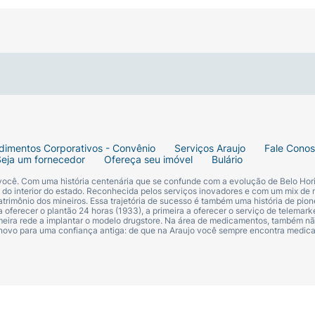
obstrui os poros).
ilicones, fragrância e corantes.
osição ao sol. Aplique em abundância sobre a pele seca e 
ensa, nadar ou secar-se com toalha.
dimentos Corporativos - Convênio
Serviços Araujo
Fale Cono
Seja um fornecedor
Ofereça seu imóvel
Bulário
 você. Com uma história centenária que se confunde com a evolução de Belo Hori
s do interior do estado. Reconhecida pelos serviços inovadores e com um mix de 
trimônio dos mineiros. Essa trajetória de sucesso é também uma história de pion
 oferecer o plantão 24 horas (1933), a primeira a oferecer o serviço de telemarke
primeira rede a implantar o modelo drugstore. Na área de medicamentos, também nã
 novo para uma confiança antiga: de que na Araujo você sempre encontra medi