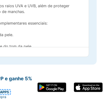
 os raios UVA e UVB, além de proteger
o de manchas.
omplementares essenciais:
a pele.
e do tom da pele.
com cobertura leve e homogênea.
antioleosidade
, confortável e sem sensação
PP e ganhe 5%
APP5
mpra