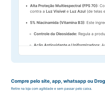
Alta Proteção Multiespectral (FPS 70):
C
contra a
Luz Visível
e
Luz Azul
(de telas 
5% Niacinamida (Vitamina B3):
Este ingre
Controle da Oleosidade:
Regula a produç
Ação Antioxidante e Uniformizadora:
Au
Cobertura de Base Fluida:
A
Cor 2.0
disfa
Toque Seco:
A textura fluida e leve é a
pegajosa.
Compre pelo site, app, whatsapp ou Drog
Fórmula Segura e Prática:
Retire na loja com agilidade e sem passar pelo caixa.
Resistente à Água e ao Suor