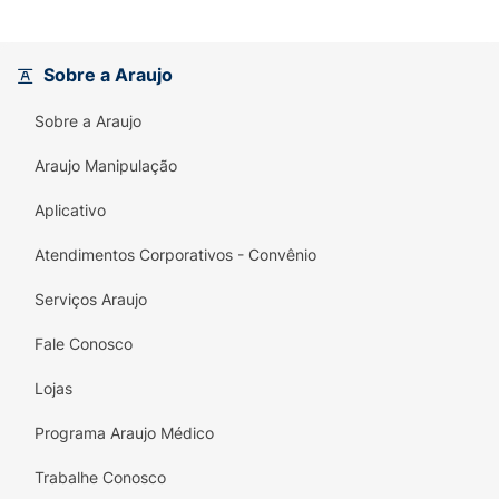
testado pelo laboratório Aché.
Formato Stick (Bastão):
Com 14g, é fácil de
Sobre a Araujo
aplicar sem precisar usar as mãos, ideal
para esportes e retoques diários.
Sobre a Araujo
Araujo Manipulação
Aplicativo
Atendimentos Corporativos - Convênio
Serviços Araujo
Fale Conosco
Lojas
Programa Araujo Médico
Trabalhe Conosco