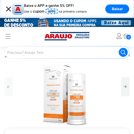
×
Baixe o APP e ganhe 5% OFF!
Baixar
cupom
Use o
APP5
na primeira compra
0
Araujo
Beleza e Cuidados
Cuidados com a Pele
Prot