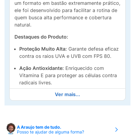
um formato em bastão extremamente prático,
ele foi desenvolvido para facilitar a rotina de
quem busca alta performance e cobertura
natural.
Destaques do Produto:
Proteção Muito Alta:
Garante defesa eficaz
contra os raios UVA e UVB com FPS 80.
Ação Antioxidante:
Enriquecido com
Vitamina E para proteger as células contra
radicais livres.
Ver mais...
Escolha o seu Tom:
*
Tom 2:
Ideal para
peles claras a médias.
Tom 3:
Ideal para peles médias a
morenas.
A Araujo tem de tudo.
Posso te ajudar de alguma forma?
Segurança:
Produto dermatologicamente