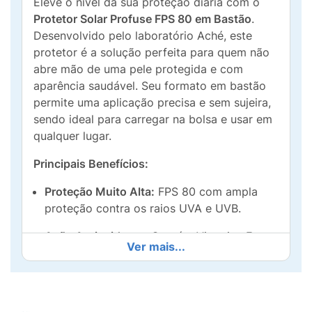
Eleve o nível da sua proteção diária com o
Protetor Solar Profuse FPS 80 em Bastão
.
Desenvolvido pelo laboratório Aché, este
protetor é a solução perfeita para quem não
abre mão de uma pele protegida e com
aparência saudável. Seu formato em bastão
permite uma aplicação precisa e sem sujeira,
sendo ideal para carregar na bolsa e usar em
qualquer lugar.
Principais Benefícios:
Proteção Muito Alta:
FPS 80 com ampla
proteção contra os raios UVA e UVB.
Ação Antioxidante:
Contém Vitamina E, que
Ver mais...
auxilia na prevenção do envelhecimento
precoce da pele.
Uniformização da Pele:
O Tom 3 oferece