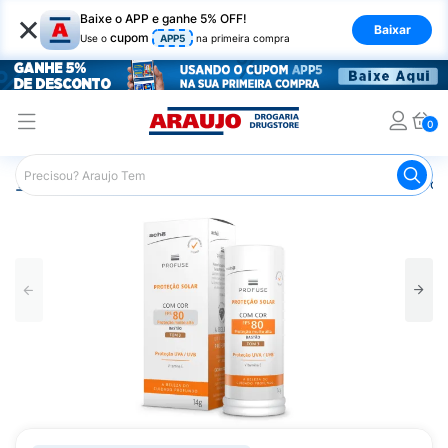
×
Baixe o APP e ganhe 5% OFF!
Baixar
cupom
Use o
APP5
na primeira compra
0
Araujo
Beleza e Cuidados
Cuidados com a Pele
Prot