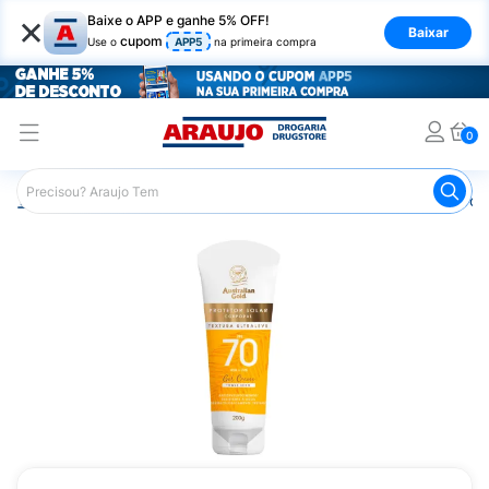
×
Baixe o APP e ganhe 5% OFF!
Baixar
cupom
Use o
APP5
na primeira compra
0
Araujo
Beleza e Cuidados
Cuidados com a Pele
Prot