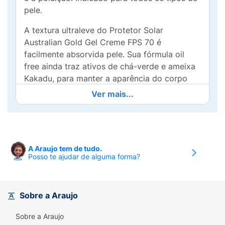
pele.
A textura ultraleve do Protetor Solar
Australian Gold Gel Creme FPS 70 é
facilmente absorvida pele. Sua fórmula oil
free ainda traz ativos de chá-verde e ameixa
Kakadu, para manter a aparência do corpo
ainda mais bonita e saudável.
Ver mais...
Dermatologicamente testado, não contém
parabenos e oxibenzona. Vegano, sem testes
em animais.
Modo de usar:
Aplique o protetor solar sobre
A Araujo tem de tudo.
Posso te ajudar de alguma forma?
a pele de maneira uniforme em todo corpo.
Reforce a proteção após permanência
prolongada na água, transpiração excessiva
ou ao enxugar-se com a toalha.
Sobre a Araujo
Sobre a Araujo