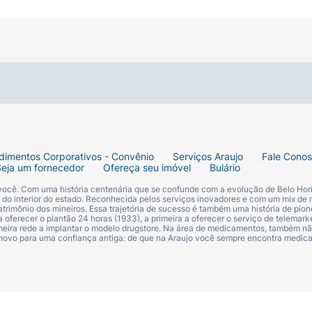
dimentos Corporativos - Convênio
Serviços Araujo
Fale Cono
Seja um fornecedor
Ofereça seu imóvel
Bulário
 você. Com uma história centenária que se confunde com a evolução de Belo Hori
s do interior do estado. Reconhecida pelos serviços inovadores e com um mix de 
trimônio dos mineiros. Essa trajetória de sucesso é também uma história de pion
 oferecer o plantão 24 horas (1933), a primeira a oferecer o serviço de telemarke
primeira rede a implantar o modelo drugstore. Na área de medicamentos, também nã
 novo para uma confiança antiga: de que na Araujo você sempre encontra medi