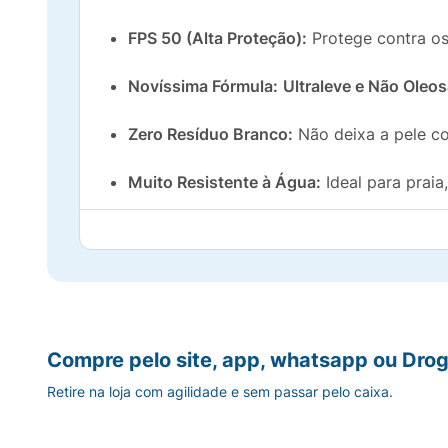
FPS 50 (Alta Proteção):
Protege contra os
Novíssima Fórmula:
Ultraleve e Não Oleo
Zero Resíduo Branco:
Não deixa a pele c
Muito Resistente à Água:
Ideal para praia
Enriquecido com Ativos:
Contém
Ativos 
Adquira seu Kit Cenoura & Bronze FPS 50
e
renovar seu estoque de
protetor solar
.
Compre pelo site, app, whatsapp ou Drog
Retire na loja com agilidade e sem passar pelo caixa.