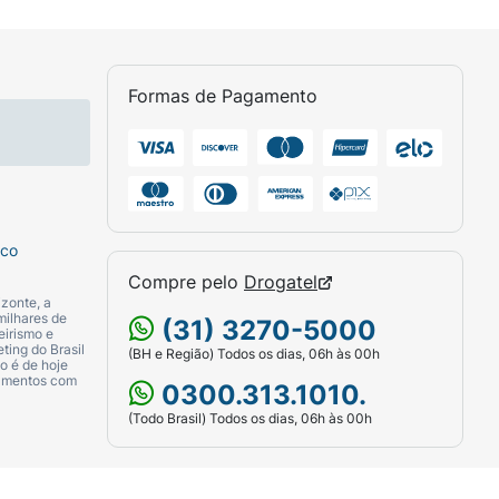
Formas de Pagamento
sco
Compre pelo
Drogatel
zonte, a
milhares de
(31) 3270-5000
eirismo e
ting do Brasil
(BH e Região) Todos os dias, 06h às 00h
o é de hoje
camentos com
0300.313.1010.
(Todo Brasil) Todos os dias, 06h às 00h