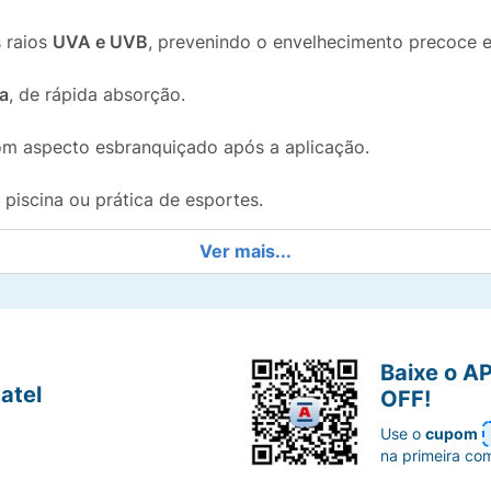
 raios
UVA e UVB
, prevenindo o envelhecimento precoce e
sa
, de rápida absorção.
om aspecto esbranquiçado após a aplicação.
, piscina ou prática de esportes.
Ver mais...
de Cenoura e Vitamina E
, conhecidos por suas propriedades
 garanta uma proteção diária eficaz com uma pele macia e 
Baixe o A
atel
OFF!
Use o
cupom
na primeira co