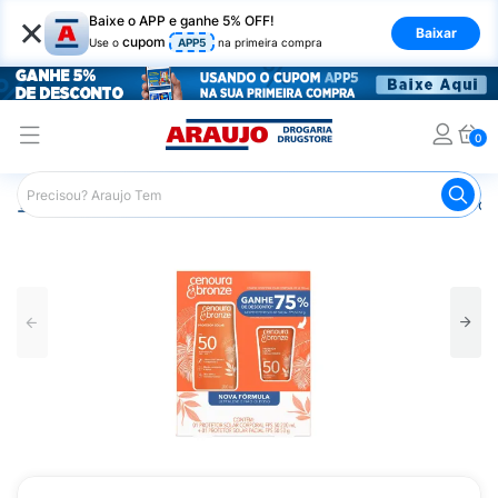
×
Baixe o APP e ganhe 5% OFF!
Baixar
cupom
Use o
APP5
na primeira compra
0
Araujo
Beleza e Cuidados
Cuidados com a Pele
Prot