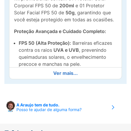
Corporal FPS 50 de
200ml
e 01 Protetor
Solar Facial FPS 50 de
50g
, garantindo que
você esteja protegido em todas as ocasiões.
Proteção Avançada e Cuidado Completo:
FPS 50 (Alta Proteção):
Barreiras eficazes
contra os raios
UVA e UVB
, prevenindo
queimaduras solares, o envelhecimento
precoce e manchas na pele.
Ver mais...
Nova Fórmula Ultraleve e Não Oleosa:
Desenvolvida para ser rapidamente
absorvida, deixando a pele com um toque
seco e suave, sem sensação pegajosa.
A Araujo tem de tudo.
Não Deixa Resíduo Branco:
Ideal para
Posso te ajudar de alguma forma?
todos os tons de pele, proporciona uma
proteção invisível.