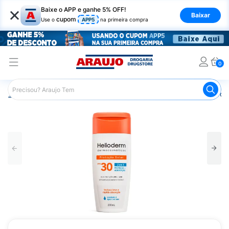
×
Baixe o APP e ganhe 5% OFF!
Baixar
cupom
Use o
APP5
na primeira compra
0
Araujo
Beleza e Cuidados
Cuidados com a Pele
Prot