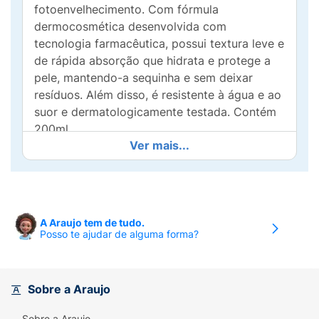
fotoenvelhecimento. Com fórmula
dermocosmética desenvolvida com
tecnologia farmacêutica, possui textura leve e
de rápida absorção que hidrata e protege a
pele, mantendo-a sequinha e sem deixar
resíduos. Além disso, é resistente à água e ao
suor e dermatologicamente testada. Contém
200ml.
Ver mais...
Benefícios:
Proteção Solar FPS30 2 em 1:
Proteção + Hidratação. Alta proteção UVB +
UVA 10.Previne o fotoenvelhecimento.Textura
leve e rápida Absorção.Pele sequinha.Não
A Araujo tem de tudo.
deixa resíduos.Resistente à água e ao suor.
Posso te ajudar de alguma forma?
Dermatologicamente Testado.
Indicado:
Indicado para a alta proteção diária
contra a radiação ultravioleta em todos os
Sobre a Araujo
tipos de pele.
Sobre a Araujo