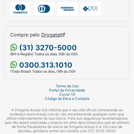
Tetrametilbutilfenol) Aqua (Aguay Decyl
Glucoside (Decil Gicosídeo) Propylene Glycol
(Propilenoglicoly Xanthan Gum (Goma
xantana), Methylparaben (Metiparabeno).
Octocrylene (Octocrileno), Propylene Glycol
Compre pelo
Drogatel
(Proplenoglcol), Propylparaben
(Propilparabeno), Sodium Hydroxide
(31) 3270-5000
Hidróxido de Sódio), Sorbitan Oleate (Oleato
(BH e Região) Todos os dias, 06h às 00h
de Sorbitana), Titanium Dioxide Dióxido de
0300.313.1010
Titanio Silica (Dióxido de Sicioy Dimethicone
(Todo Brasil) Todos os dias, 06h às 00h
(Dimeticona), VP/ Eicosene Copolymer
(Copolimero PVP/Eicoseno), Xanthan Gum
Termo de Uso
(Goma Xantana) e Parfum (Fragrancia) -
Portal da Privacidade
Contém Alpha-Isomethyl Ionone (Alfaisometii
Covid-19
Código de Ética e Conduta
ionong), Amyl Cinnamal (Ami Cinamaldeido),
Citronellol (Citronelol), Coumarin (Cumarina),
A Drogaria Araujo S/A informa que o seu site oficial corresponde ao
endereço www.araujo.com.br, não reconhecendo qualquer outro que
D-Limonene (Limoneno), Eugenol (Eugenol).
utilize indevidamente da sua marca. Para sua segurança recomendamos
que não sejam realizadas compras em sites desconhecidos que se utilizem
Geraniol (Geraniol) e Linalool (Linalol).
de forma fraudulenta da marca da Drogaria Araujo S.A. Em caso de
dúvidas, gentileza entrar em contato com (31) 3270-5000.