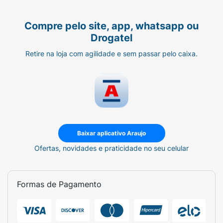
Methoxydibenzoylmethane (Avobenzona),
Butylene Glycol Cocoate (Butlenoglical
Compre pelo site, app, whatsapp ou
Cocoato), Carbomer (Carbomer).
Drogatel
Cyclopentasloxane
Retire na loja com agilidade e sem passar pelo caixa.
(Decametilciclopentasiloxano), 4-
Methylbenzyidene Camphor (Enzacameno),
Disodium EDTA (Edetato dissódico),
Ethylhexyl Methoxycinnamate (Octinoxato),
Ethylhexyl Palmitate (Palmitato de Etilexila),
Ethylhexyl Salicylate (Octissalato), Glycerin
(Glicerol), Isobutylparaben (Isobutiparabenoy
Baixar aplicativo Araujo
Butylparaben (Butilparabeno) Ethylparaben
Ofertas, novidades e praticidade no seu celular
(Etilparabenoy Phenoxyethanol
(Fenoxietanoly Methylparaben
(Metilparabenoy Propylparaben
Formas de Pagamento
(Propilparabeno), Methylene Bis-
Benzotriazolyl Tetramethylbutylphenol
(Metileno-bisbenzotriazolil