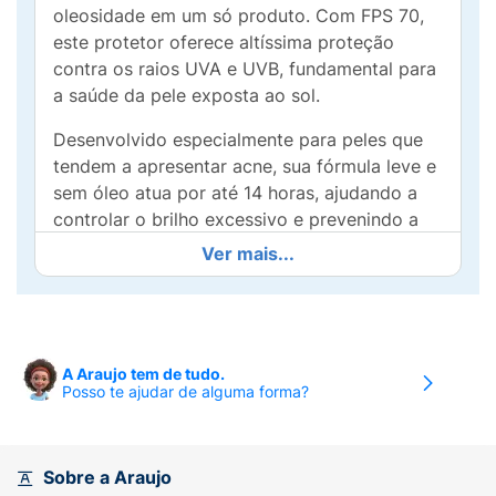
oleosidade em um só produto. Com FPS 70,
este protetor oferece altíssima proteção
contra os raios UVA e UVB, fundamental para
a saúde da pele exposta ao sol.
Desenvolvido especialmente para peles que
tendem a apresentar acne, sua fórmula leve e
sem óleo atua por até 14 horas, ajudando a
controlar o brilho excessivo e prevenindo a
formação de novas impurezas. O toque seco
Ver mais...
e a absorção rápida garantem conforto e
suavidade durante todo o dia, sem deixar
resíduos.
O Protetor Solar Anasol é perfeito para o uso
A Araujo tem de tudo.
Posso te ajudar de alguma forma?
diário, seja em atividades ao ar livre ou em
ambientes fechados. Este produto não só
protege, mas também trata sua pele,
tornando-o uma adição essencial à sua rotina
Sobre a Araujo