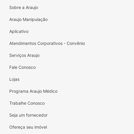
de cuidados.
Sobre a Araujo
Experimente o Protetor Solar Facial Anasol
Araujo Manipulação
Antioleosidade e Antiacne e descubra como é
fácil manter a pele saudável, protegida e livre
Aplicativo
de oleosidade. Cuide da sua beleza com
confiança!
Atendimentos Corporativos - Convênio
Serviços Araujo
Fale Conosco
Lojas
Programa Araujo Médico
Trabalhe Conosco
Seja um fornecedor
Ofereça seu imóvel