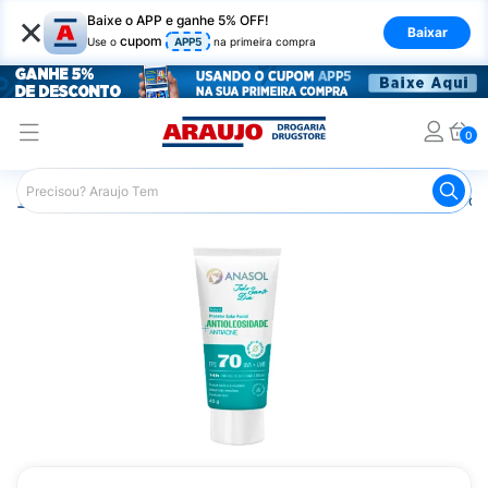
×
Baixe o APP e ganhe 5% OFF!
Baixar
cupom
Use o
APP5
na primeira compra
0
Araujo
Beleza e Cuidados
Cuidados com a Pele
Prot