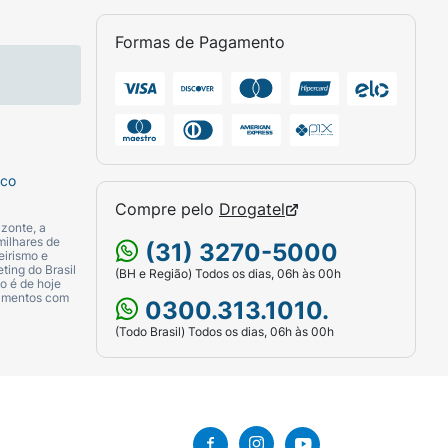
as, em local seco e fresco. Evite contato
Formas de Pagamento
 do produto, procure um médico. Evite
ão. Suspenda o uso em caso de irritação na
sco
Compre pelo
Drogatel
zonte, a
o tom da pele por agir sobre fatores
milhares de
(31) 3270-5000
eirismo e
ting do Brasil
(BH e Região) Todos os dias, 06h às 00h
o é de hoje
camentos com
0300.313.1010.
(Todo Brasil) Todos os dias, 06h às 00h