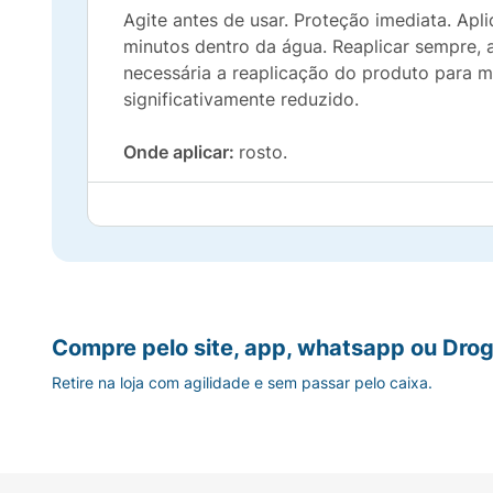
Agite antes de usar. Proteção imediata. Ap
minutos dentro da água. Reaplicar sempre, 
necessária a reaplicação do produto para ma
significativamente reduzido.
Onde aplicar:
rosto.
Quando usar:
diariamente.
Tipo de pele:
todos os tipos de pele.
Textura:
loção cremosa.
Compre pelo site, app, whatsapp ou Drog
Volume:
60g.
Retire na loja com agilidade e sem passar pelo caixa.
Grávidas:
não há contra indicações, mas o 
Precauções: