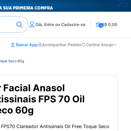
Olá, Entre ou Cadastre-se
R$ 0,00
0
Baixar App
Acompanhar Pedido
Central Araujo
 Toque Seco 60g
r Facial Anasol
issinais FPS 70 Oil
eco 60g
l FPS70 Clareador Antissinais Oil Free Toque Seco