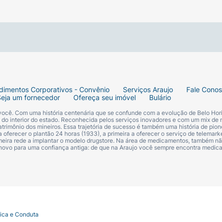
s queimaduras solares. Mantenha fora do alcance das crianç
pas) pode causar manchas. Em caso de ingestão acidental
Este produto não oferece nenhuma proteção contra insolaç
dimentos Corporativos - Convênio
Serviços Araujo
Fale Cono
Seja um fornecedor
Ofereça seu imóvel
Bulário
 você. Com uma história centenária que se confunde com a evolução de Belo Hori
uar na síntese de colágeno, além de auxiliar a uniformizar 
s do interior do estado. Reconhecida pelos serviços inovadores e com um mix de 
trimônio dos mineiros. Essa trajetória de sucesso é também uma história de pion
 oferecer o plantão 24 horas (1933), a primeira a oferecer o serviço de telemarke
primeira rede a implantar o modelo drugstore. Na área de medicamentos, também nã
 novo para uma confiança antiga: de que na Araujo você sempre encontra medi
 sobre a pele.
tica e Conduta