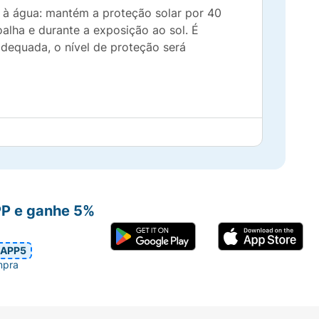
e à água: mantém a proteção solar por 40
alha e durante a exposição ao sol. É
adequada, o nível de proteção será
PP e ganhe 5%
APP5
mpra