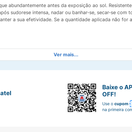
lique abundantemente antes da exposição ao sol. Resistent
após sudorese intensa, nadar ou banhar-se, secar-se com to
nter a sua efetividade. Se a quantidade aplicada não for 
Ver mais...
Baixe o A
atel
OFF!
Use o
cupom
na primeira co
médico deve ser sempre consultado.