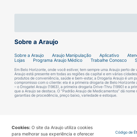
Uso externo. Uso adulto. Ajuda a prevenir a
com os olhos. Em contato com tecidos (rou
exposição prolongada das crianças ao sol. 
pele.
Sobre a Araujo
Ativos:
Sobre a Araujo
Araujo Manipulação
Aplicativo
Aten
Niacinamida
Lojas
Programa Araujo Médico
Trabalhe Conosco
Em Belo Horizonte, onde você estiver, tem sempre uma Araujo perto de
Ajuda a reduzir a aparência das rugas por at
Araujo está presente em todas as regiões da capital e em várias cidade
produtos de conveniência, saúde e bem-estar, a Drogaria Araujo é um pa
geradores da pigmentação.
compromisso com o cliente: ela é a primeira drogaria de Belo Horizonte a
– o Drogatel Araujo (1963), a primeira drogaria Drive-Thru (1990) e a 
que a Araujo se destaca. O “Padrão Araujo de Medicamentos” dá nome
Polímero natural:
garantias de procedência, preço baixo, variedade e estoque.
Confere sensorial suave, seco e efeito matte
DHHB:
Cookies:
O site da Araujo utiliza cookies
Termo de Uso
Portal da Privacidade
Covid-19
Código de É
para melhorar sua experiência e oferecer