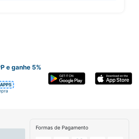
PP e ganhe 5%
APP5
mpra
Formas de Pagamento