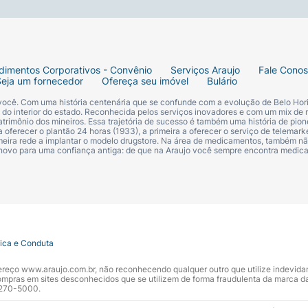
dimentos Corporativos - Convênio
Serviços Araujo
Fale Cono
Seja um fornecedor
Ofereça seu imóvel
Bulário
 você. Com uma história centenária que se confunde com a evolução de Belo Hori
s do interior do estado. Reconhecida pelos serviços inovadores e com um mix de 
trimônio dos mineiros. Essa trajetória de sucesso é também uma história de pion
 oferecer o plantão 24 horas (1933), a primeira a oferecer o serviço de telemarke
primeira rede a implantar o modelo drugstore. Na área de medicamentos, também nã
 novo para uma confiança antiga: de que na Araujo você sempre encontra medi
tica e Conduta
ndereço www.araujo.com.br, não reconhecendo qualquer outro que utilize indevid
pras em sites desconhecidos que se utilizem de forma fraudulenta da marca d
 3270-5000.