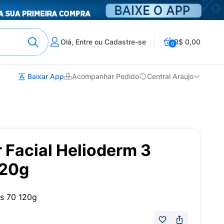
Olá, Entre ou Cadastre-se
R$ 0,00
0
Baixar App
Acompanhar Pedido
Central Araujo
r Facial Helioderm 3
120g
ps 70 120g