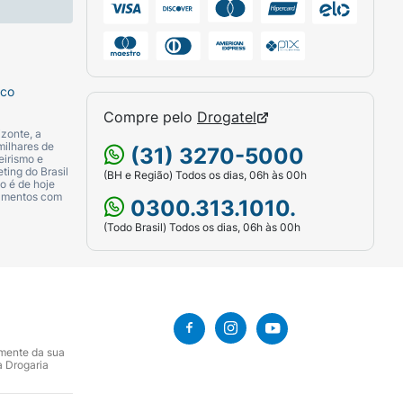
sco
Compre pelo
Drogatel
zonte, a
milhares de
(31) 3270-5000
eirismo e
ting do Brasil
(BH e Região) Todos os dias, 06h às 00h
o é de hoje
camentos com
0300.313.1010.
(Todo Brasil) Todos os dias, 06h às 00h
amente da sua
a Drogaria