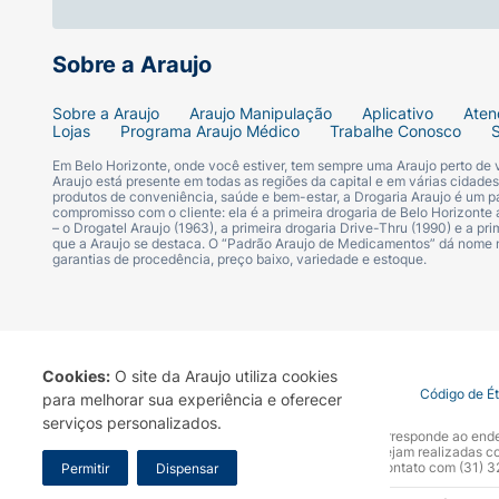
Sobre a Araujo
Sobre a Araujo
Araujo Manipulação
Aplicativo
Aten
Lojas
Programa Araujo Médico
Trabalhe Conosco
Em Belo Horizonte, onde você estiver, tem sempre uma Araujo perto de
Araujo está presente em todas as regiões da capital e em várias cidade
produtos de conveniência, saúde e bem-estar, a Drogaria Araujo é um pa
compromisso com o cliente: ela é a primeira drogaria de Belo Horizonte a
– o Drogatel Araujo (1963), a primeira drogaria Drive-Thru (1990) e a 
que a Araujo se destaca. O “Padrão Araujo de Medicamentos” dá nome
garantias de procedência, preço baixo, variedade e estoque.
Cookies:
O site da Araujo utiliza cookies
Termo de Uso
Portal da Privacidade
Covid-19
Código de É
para melhorar sua experiência e oferecer
serviços personalizados.
A Drogaria Araujo S/A informa que o seu site oficial corresponde ao e
marca. Para sua segurança recomendamos que não sejam realizadas com
Araujo S.A. Em caso de dúvidas, gentileza entrar em contato com (31)
Permitir
Dispensar