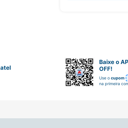
Baixe o A
atel
OFF!
Use o
cupom
na primeira co