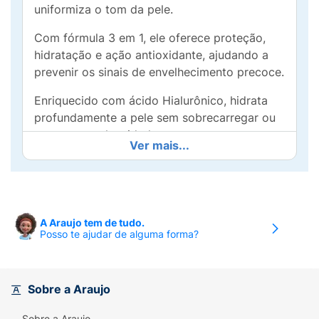
uniformiza o tom da pele.
Com fórmula 3 em 1, ele oferece proteção,
hidratação e ação antioxidante, ajudando a
prevenir os sinais de envelhecimento precoce.
Enriquecido com ácido Hialurônico, hidrata
profundamente a pele sem sobrecarregar ou
aumentar a oleosidade.
Ver mais...
Sua textura leve e de rápida absorção
proporciona conforto ao longo do dia,
adaptando-se a todos os tipos de pele. Além
disso, com a tonalidade 5.0, ele uniformiza a
A Araujo tem de tudo.
pele, promovendo um acabamento natural.
Posso te ajudar de alguma forma?
Ideal para uso diário, oferece uma pele
protegida, hidratada e uniformizada com um
Sobre a Araujo
toque matte, sem sensação oleosa.
Sobre a Araujo