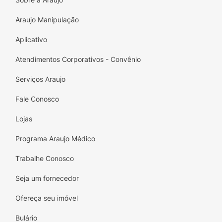
Fórmula oil free, ideal para todos os tipos de
pele, com textura leve e rápida absorção.
Araujo Manipulação
Aplicativo
Atendimentos Corporativos - Convênio
Serviços Araujo
Fale Conosco
Lojas
Programa Araujo Médico
Trabalhe Conosco
Seja um fornecedor
Ofereça seu imóvel
Bulário