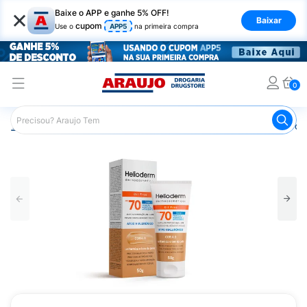
×
Baixe o APP e ganhe 5% OFF!
Baixar
cupom
Use o
APP5
na primeira compra
0
Araujo
Beleza e Cuidados
Cuidados com a Pele
Prot