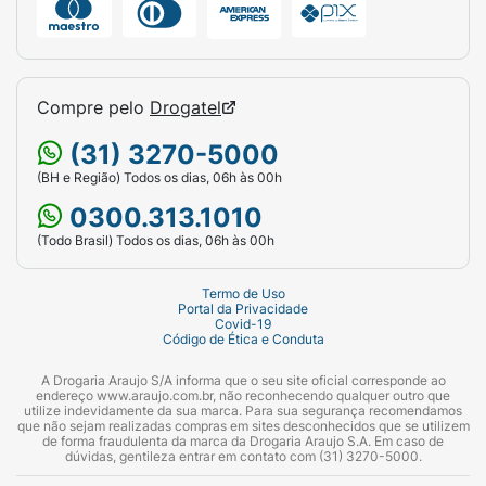
(Propilparabeno). Methylene Bis-
Benzotriazolyl Tetramethylbutylphenol
(Metileno-bisbenzotriazolil
Tetrametilbutilfenoly Xantham Gum (Goma
Compre pelo
Drogatel
Xantana) Propylene Glycol (Propilenoglicol)
Decyl Glucoside (Decil Glicosídeoy Aqua
(31) 3270-5000
(Agua), Methylparaben (Metilparabeno),
(BH e Região) Todos os dias, 06h às 00h
Octocrylene (Octocrileno), Butyl
0300.313.1010
Methoxydibenzoylmethane (Avobenzona),
(Todo Brasil) Todos os dias, 06h às 00h
Propylene Glycol (Propilenoglicol),
Propylparaben (Propilparabeno), Sodium
Termo de Uso
Hydroxide (Hidróxido de Sódio), Sorbitan
Portal da Privacidade
Oleate (Oleato de Sorbitana), Titanium
Covid-19
Código de Ética e Conduta
Dioxide (Dióxido de Titanioy Silica (DiÓxido
de Silício) Dimethicone (Dimeticona),
A Drogaria Araujo S/A informa que o seu site oficial corresponde ao
endereço www.araujo.com.br, não reconhecendo qualquer outro que
VP/Eicosene Copolymer (Copolímero
utilize indevidamente da sua marca. Para sua segurança recomendamos
que não sejam realizadas compras em sites desconhecidos que se utilizem
PVP/Eicoseno), Xantham Gum (Goma
de forma fraudulenta da marca da Drogaria Araujo S.A. Em caso de
Xantana) e Parfum (Fragrância) contém
dúvidas, gentileza entrar em contato com (31) 3270-5000.
Citronellol (Citronelol) e Hexyl Cinnamal