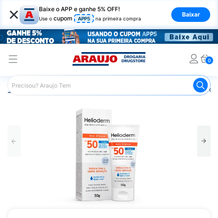
×
Baixe o APP e ganhe 5% OFF!
Baixar
cupom
Use o
APP5
na primeira compra
0
Araujo
Beleza e Cuidados
Cuidados com a Pele
Prot