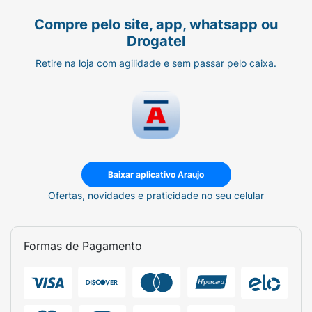
Octenylsuccinate (Amidoctenilsuccinato de
Aluminio), Aqua (Agua), BHT (Butil-
Compre pelo site, app, whatsapp ou
hidroxitolueno), Butylene Glycol Cocoate
Drogatel
(Bufilenoglicol Cocoato), Cetyl Alcohol
Retire na loja com agilidade e sem passar pelo caixa.
(Alcool Ceticoy Glyceryl Stearate
(Monoestearato de Glicerila)/ PEG-75
Stearate (Estearato de Macrogol 400 Ceteth-
20 (Cetetey Steareth-20 (Eter de Macrogol
Monoestearílico), Cyclopentasiloxane
(Decametilciclopentasiloxano), Disodium
EDTA (Edetato Dissódico), Ethylhexyl
Baixar aplicativo Araujo
Methoxycinnamate (Octinoxato), Ethylhexyl
Ofertas, novidades e praticidade no seu celular
Palmitate (Palmitato de Etilexila), Ethylhexyl
Salicylate (Octissalato), Glycerin (Glicerol),
Isobutylparaben (Isobutilparabeno)
Formas de Pagamento
Butylparaben (Butilparabenoj Ethylparaben
(Etilparabenoy Phenoxyethanol
(Fenoxietanoly Methylparaben
(Metilparabeno)/ Propylparaben