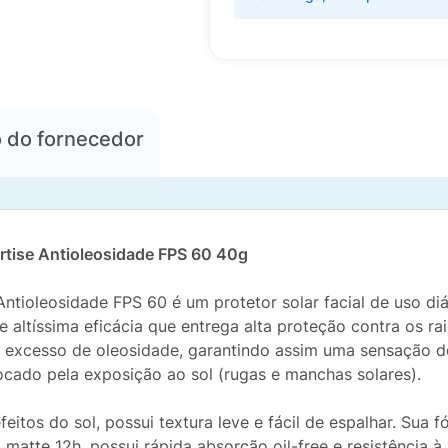
o
do fornecedor
pertise Antioleosidade FPS 60 40g
oleosidade FPS 60 é um protetor solar facial de uso diá
de altíssima eficácia que entrega alta proteção contra os ra
 o excesso de oleosidade, garantindo assim uma sensação d
cado pela exposição ao sol (rugas e manchas solares).
tos do sol, possui textura leve e fácil de espalhar. Sua f
matte 12h, possui rápida absorção oil-free e resistência à