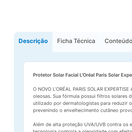
Descrição
Ficha Técnica
Conteúd
Protetor Solar Facial L'Oréal Paris Solar Ex
O NOVO L’ORÉAL PARIS SOLAR EXPERTISE Anti
oleosas. Sua fórmula possui filtros solares 
utilizado por dermatologistas para reduzir
prevenindo o envelhecimento cutâneo provo
Além de alta proteção UVA/UVB contra os efei
tecnologia controla a oleosidade com efeito 