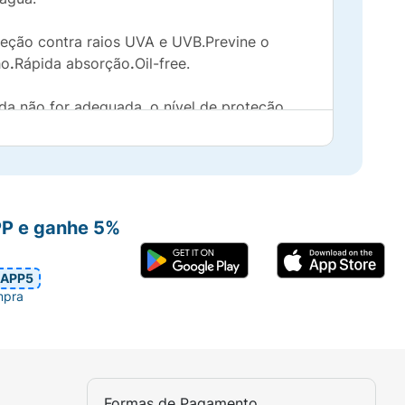
roteção contra raios UVA e UVB.Previne o
ho
.
Rápida absorção
.
Oil-free.
da não for adequada, o nível de proteção
. Reaplicar sempre, após sudorese intensa,
PP e ganhe 5%
APP5
mpra
Formas de Pagamento