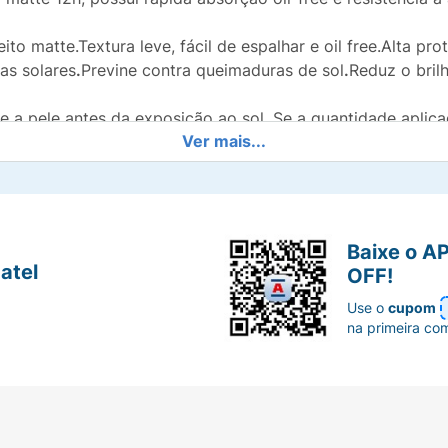
ito matte.Textura leve, fácil de espalhar e oil free.Alta p
as solares
.
Previne contra queimaduras de sol
.
Reduz o bril
 a pele antes da exposição ao sol. Se a quantidade aplica
Ver mais...
ria a reaplicação do produto para manter a sua efetividade
urante a exposição ao sol.
Baixe o A
atel
OFF!
Use o
cupom
na primeira co