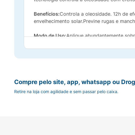
Benefícios:
Controla a oleosidade. 12h de efe
envelhecimento solar.Previne rugas e manch
Modo de Uso:
Aplique abundantemente sobre
será significativamente reduzido. É necessá
nadar ou banhar-se, secar-se com toalha e d
Compre pelo site, app, whatsapp ou Drog
Retire na loja com agilidade e sem passar pelo caixa.