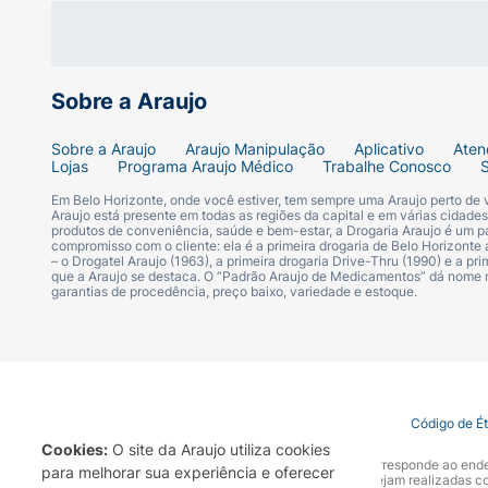
Sobre a Araujo
Sobre a Araujo
Araujo Manipulação
Aplicativo
Aten
Lojas
Programa Araujo Médico
Trabalhe Conosco
Em Belo Horizonte, onde você estiver, tem sempre uma Araujo perto de
Araujo está presente em todas as regiões da capital e em várias cidade
produtos de conveniência, saúde e bem-estar, a Drogaria Araujo é um pa
compromisso com o cliente: ela é a primeira drogaria de Belo Horizonte a
– o Drogatel Araujo (1963), a primeira drogaria Drive-Thru (1990) e a 
que a Araujo se destaca. O “Padrão Araujo de Medicamentos” dá nome
garantias de procedência, preço baixo, variedade e estoque.
Termo de Uso
Portal da Privacidade
Covid-19
Código de É
Cookies:
O site da Araujo utiliza cookies
A Drogaria Araujo S/A informa que o seu site oficial corresponde ao e
para melhorar sua experiência e oferecer
marca. Para sua segurança recomendamos que não sejam realizadas com