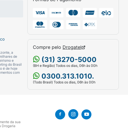
sco
Compre pelo
Drogatel
zonte, a
milhares de
(31) 3270-5000
eirismo e
ting do Brasil
(BH e Região) Todos os dias, 06h às 00h
o é de hoje
camentos com
0300.313.1010.
(Todo Brasil) Todos os dias, 06h às 00h
amente da sua
a Drogaria