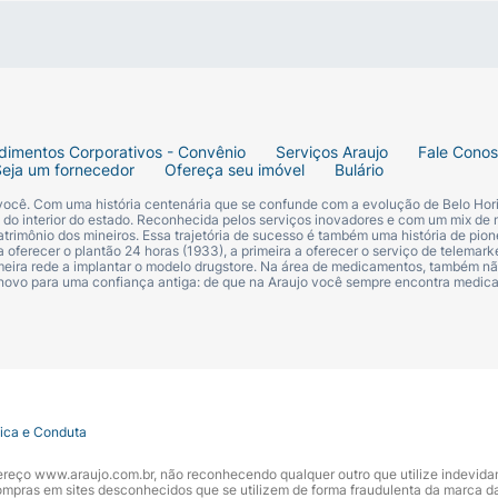
dimentos Corporativos - Convênio
Serviços Araujo
Fale Cono
Seja um fornecedor
Ofereça seu imóvel
Bulário
 você. Com uma história centenária que se confunde com a evolução de Belo Hori
s do interior do estado. Reconhecida pelos serviços inovadores e com um mix de 
trimônio dos mineiros. Essa trajetória de sucesso é também uma história de pion
 oferecer o plantão 24 horas (1933), a primeira a oferecer o serviço de telemarke
primeira rede a implantar o modelo drugstore. Na área de medicamentos, também nã
 novo para uma confiança antiga: de que na Araujo você sempre encontra medi
tica e Conduta
ndereço www.araujo.com.br, não reconhecendo qualquer outro que utilize indevid
pras em sites desconhecidos que se utilizem de forma fraudulenta da marca d