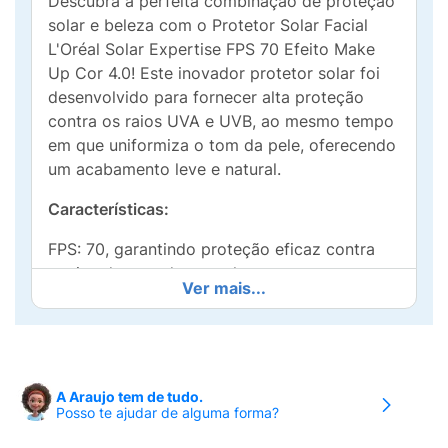
Descubra a perfeita combinação de proteção
solar e beleza com o Protetor Solar Facial
L'Oréal Solar Expertise FPS 70 Efeito Make
Up Cor 4.0! Este inovador protetor solar foi
desenvolvido para fornecer alta proteção
contra os raios UVA e UVB, ao mesmo tempo
em que uniformiza o tom da pele, oferecendo
um acabamento leve e natural.
Características:
FPS: 70, garantindo proteção eficaz contra
queimaduras e danos solares.
Ver mais...
Efeito Make Up: Camufla imperfeições,
proporcionando um visual uniforme e
radiante.
A Araujo tem de tudo.
Cor: 4.0, ideal para peles em tonalidade
Posso te ajudar de alguma forma?
média.