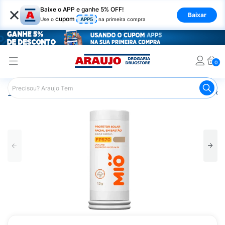
×
Baixe o APP e ganhe 5% OFF!
Baixar
cupom
Use o
APP5
na primeira compra
0
Araujo
Beleza e Cuidados
Cuidados com a Pele
Prot