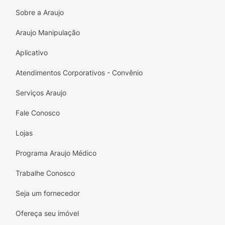
Adicione o Protetor Solar Facial em Bastão
Sobre a Araujo
Mió à sua rotina de cuidados e desfrute da
Araujo Manipulação
proteção necessária para uma pele saudável
e radiante. Experimente agora e sinta a
Aplicativo
diferença que um bom protetor solar pode
fazer na sua vida diária!
Atendimentos Corporativos - Convênio
Serviços Araujo
Fale Conosco
Lojas
Programa Araujo Médico
Trabalhe Conosco
Seja um fornecedor
Ofereça seu imóvel