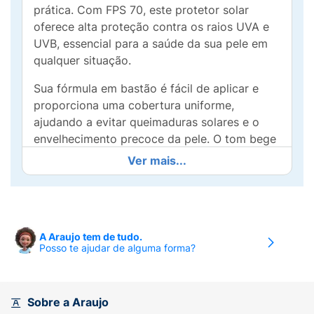
prática. Com FPS 70, este protetor solar
oferece alta proteção contra os raios UVA e
UVB, essencial para a saúde da sua pele em
qualquer situação.
Sua fórmula em bastão é fácil de aplicar e
proporciona uma cobertura uniforme,
ajudando a evitar queimaduras solares e o
envelhecimento precoce da pele. O tom bege
médio se adapta bem a diferentes
Ver mais...
tonalidades de pele, permitindo um
acabamento discreto e natural.
O Protetor Solar Facial Mió é perfeito para o
uso diário, sendo ideal para quem tem uma
A Araujo tem de tudo.
Posso te ajudar de alguma forma?
rotina ativa. O formato em bastão permite
uma fácil aplicação em qualquer lugar,
tornando a proteção solar prática e
conveniente.
Sobre a Araujo