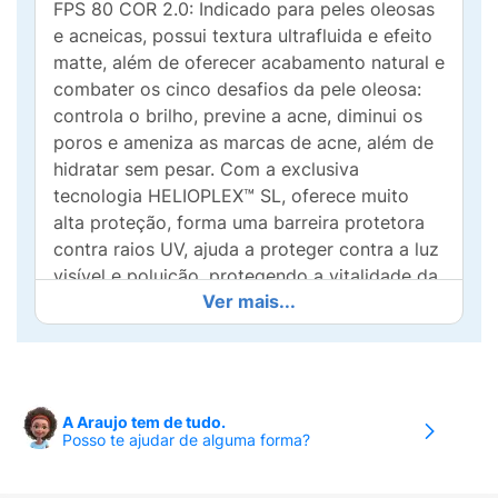
FPS 80 COR 2.0: Indicado para peles oleosas
e acneicas, possui textura ultrafluida e efeito
matte, além de oferecer acabamento natural e
combater os cinco desafios da pele oleosa:
controla o brilho, previne a acne, diminui os
poros e ameniza as marcas de acne, além de
hidratar sem pesar. Com a exclusiva
tecnologia HELIOPLEX™ SL, oferece muito
alta proteção, forma uma barreira protetora
contra raios UV, ajuda a proteger contra a luz
visível e poluição, protegendo a vitalidade da
Ver mais...
pele e reverte danos solares, entregando um
boost de nutrição e vitaminas.
Com Niacinamida: ativo clareador de sinais
causados pelo sol; Vitamina E: antioxidante.
A Araujo tem de tudo.
Posso te ajudar de alguma forma?