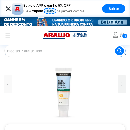
×
Baixe o APP e ganhe 5% OFF!
Baixar
cupom
Use o
APP5
na primeira compra
0
Araujo
Beleza e Cuidados
Cuidados com a Pele
Prot