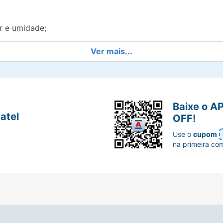
r e umidade;
Ver mais...
Baixe o A
atel
OFF!
atada;
Use o
cupom
na primeira co
ao sol. Reaplicar sempre, após sudorese intensa, nadar ou