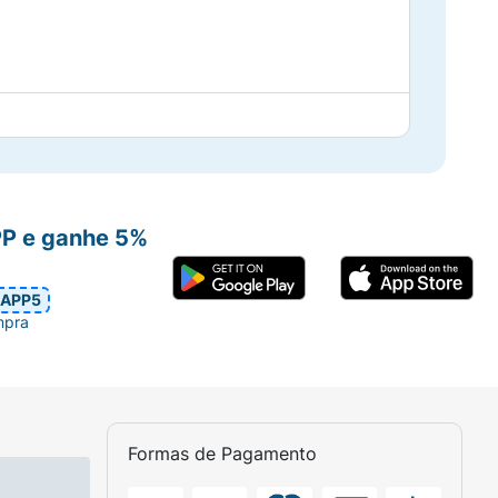
PP e ganhe 5%
APP5
mpra
Formas de Pagamento
 banhar-se, secar-se com toalha e durante