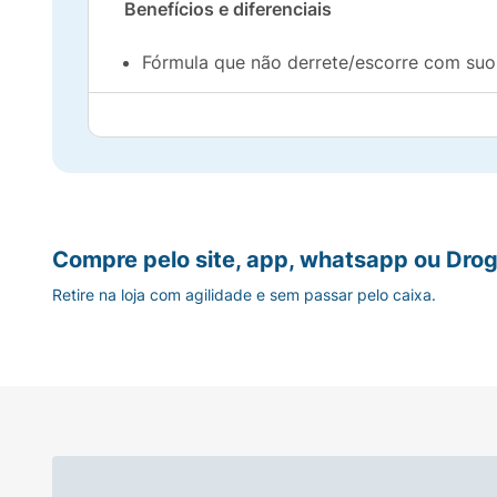
Benefícios e diferenciais
Fórmula que não derrete/escorre com suo
Deixa a pele aveludada e macia;
Devolve o brilho natural da pele saudável;
Melhora a firmeza e elasticidade da pele;
Compre pelo site, app, whatsapp ou Drog
Deixa a sensação prolongada de pele hidr
Retire na loja com agilidade e sem passar pelo caixa.
Testado e aprovado para a pele sensível.
Como usar
Aplique abundantemente antes da exposição 