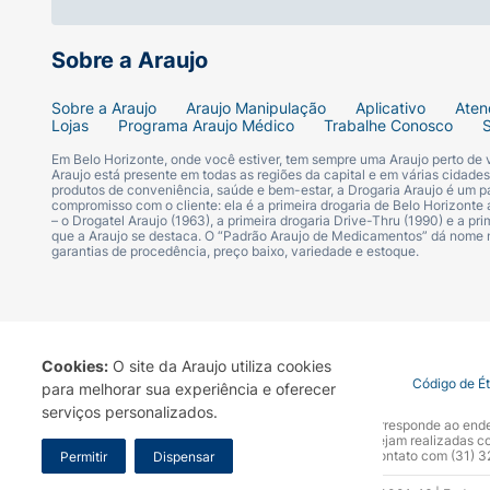
a exposição ao sol. É necessária a reaplica
Sobre a Araujo
Sobre a Araujo
Araujo Manipulação
Aplicativo
Aten
Composição
Lojas
Programa Araujo Médico
Trabalhe Conosco
Em Belo Horizonte, onde você estiver, tem sempre uma Araujo perto de
Aqua, Homosalate, Octocrylene, Butyl Metho
Araujo está presente em todas as regiões da capital e em várias cidade
produtos de conveniência, saúde e bem-estar, a Drogaria Araujo é um pa
Tetramethylbutylphenol, Glycerin, Aluminum 
compromisso com o cliente: ela é a primeira drogaria de Belo Horizonte a
– o Drogatel Araujo (1963), a primeira drogaria Drive-Thru (1990) e a 
Methoxyphenyl Triazine, Diisopropyl Adipat
que a Araujo se destaca. O “Padrão Araujo de Medicamentos” dá nome
Stearate, PEG-100 Stearate, Titanium Dioxi
garantias de procedência, preço baixo, variedade e estoque.
Acrylates/Dimethicone Copolymer, Tocophery
Cookies:
O site da Araujo utiliza cookies
Termo de Uso
Portal da Privacidade
Covid-19
Código de É
para melhorar sua experiência e oferecer
serviços personalizados.
A Drogaria Araujo S/A informa que o seu site oficial corresponde ao e
Precauções
marca. Para sua segurança recomendamos que não sejam realizadas com
Araujo S.A. Em caso de dúvidas, gentileza entrar em contato com (31)
Permitir
Dispensar