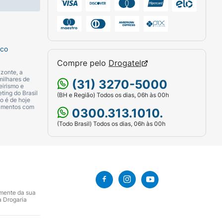
olar. Uso diário.
sco
Compre pelo
Drogatel
zonte, a
zone, Methylene Bis-Benzotriazolyl
milhares de
(31) 3270-5000
eirismo e
m Silicate, Bis-Ethylhexyloxyphenol
ting do Brasil
(BH e Região) Todos os dias, 06h às 00h
o é de hoje
yl PVP, Hydroxyacetophenone, Glyceryl
camentos com
0300.313.1010.
30 Alkyl Acrylate Crosspolymer, Parfum,
(Todo Brasil) Todos os dias, 06h às 00h
e, Amyl Cinnamal, Benzyl Salicylate..
amente da sua
a Drogaria