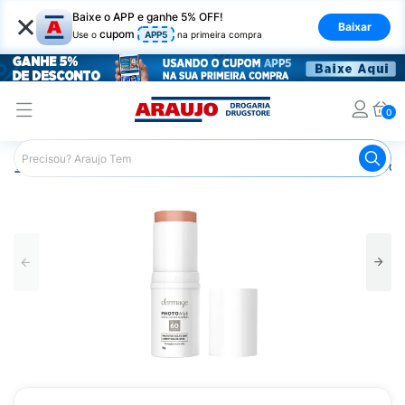
×
Baixe o APP e ganhe 5% OFF!
Baixar
cupom
Use o
APP5
na primeira compra
0
Araujo
Beleza e Cuidados
Cuidados com a Pele
Prot