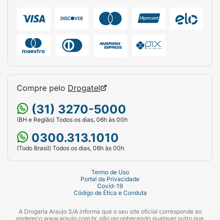
ao ar livre;
Efeito mate e toque seco;
Embalagem prática e textura agradável,
permite fácil aplicação.
Ativos Na Composição:
Compre pelo
Drogatel
Filtros 100% minerais:
(31) 3270-5000
Óxido de zinco
(BH e Região) Todos os dias, 06h às 00h
Dióxido de titânio
0300.313.1010
(Todo Brasil) Todos os dias, 06h às 00h
O Que Significa Fps E PPD?
A sigla FPS é a abreviação de FATOR DE
Termo de Uso
Portal da Privacidade
PROTEÇÃO SOLAR. Ela indica o tempo de
Covid-19
Código de Ética e Conduta
proteção da pele contra os raios UVB,
causadores de queimaduras, da sensação de
A Drogaria Araujo S/A informa que o seu site oficial corresponde ao
ardência e vermelhidão após a exposição ao
endereço www.araujo.com.br, não reconhecendo qualquer outro que