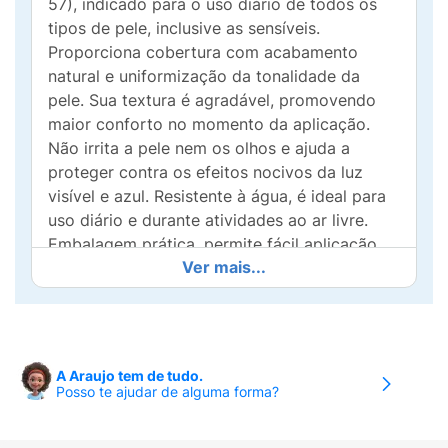
57), indicado para o uso diário de todos os
tipos de pele, inclusive as sensíveis.
Proporciona cobertura com acabamento
natural e uniformização da tonalidade da
pele. Sua textura é agradável, promovendo
maior conforto no momento da aplicação.
Não irrita a pele nem os olhos e ajuda a
proteger contra os efeitos nocivos da luz
visível e azul. Resistente à água, é ideal para
uso diário e durante atividades ao ar livre.
Embalagem prática, permite fácil aplicação.
Ver mais...
Precisa de ajuda para escolher sua cor?
ENTENDENDO O PHOTOAGE STICK MINERAL
Protetor solar tonalizante 100% mineral com
A Araujo tem de tudo.
alta proteção UVA e UVB (FPS 60 | FPUVA
Posso te ajudar de alguma forma?
57), indicado para o uso diário de todos os
tipos de pele, inclusive as sensíveis.