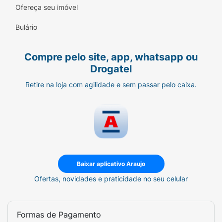
encontrar o tom ideal para você!
Ofereça seu imóvel
Benefícios Do Photoage Stick Mineral
Bulário
Filtros 100% minerais, não irritam a pele;
Compre pelo site, app, whatsapp ou
Oftalmologicamente testado, não irrita os
Drogatel
olhos;
Retire na loja com agilidade e sem passar pelo caixa.
Resistente à água;
Ideal para todos os tipos de pele, inclusive as
sensíveis/sensibilizadas e gestantes;
Ajuda a proteger a pele contra os efeitos da
luz azul e visível;
Baixar aplicativo Araujo
Ofertas, novidades e praticidade no seu celular
Cobertura com acabamento natural e
uniformidade do tom da pele;
Ideal para o uso diário e durante atividades
Formas de Pagamento