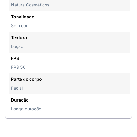
Natura Cosméticos
sol. Use uma quantidade adequada para garantir
a proteção completa. Espalhe uniformemente
Tonalidade
pelo rosto e pescoço, evitando a área dos olhos.
Sem cor
Textura
Loção
FPS
FPS 50
Parte do corpo
Facial
Duração
Longa duração