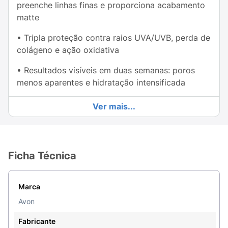
preenche linhas finas e proporciona acabamento
matte
• Tripla proteção contra raios UVA/UVB, perda de
colágeno e ação oxidativa
• Resultados visíveis em duas semanas: poros
menos aparentes e hidratação intensificada
• Após quatro semanas, sinais de envelhecimento
Ver mais...
são atenuados e a textura da pele fica mais
uniforme
• Garante uma pele saudável, revitalizada e
Ficha Técnica
protegida todos os dias.
Modo de usar:
Marca
Para obter o máximo benefício do Renew Solar
Avon
FPS 50, aplique generosamente sobre a pele
Fabricante
limpa e seca, 30 minutos antes da exposição ao