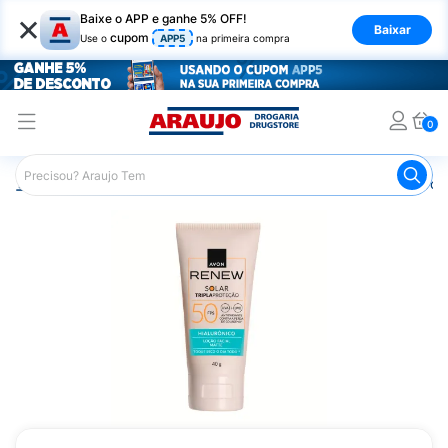
×
Baixe o APP e ganhe 5% OFF!
Baixar
cupom
Use o
APP5
na primeira compra
0
Araujo
Beleza e Cuidados
Cuidados com a Pele
Prot