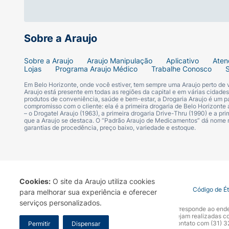
Sobre a Araujo
Sobre a Araujo
Araujo Manipulação
Aplicativo
Aten
Lojas
Programa Araujo Médico
Trabalhe Conosco
Em Belo Horizonte, onde você estiver, tem sempre uma Araujo perto de
Araujo está presente em todas as regiões da capital e em várias cidade
produtos de conveniência, saúde e bem-estar, a Drogaria Araujo é um pa
compromisso com o cliente: ela é a primeira drogaria de Belo Horizonte a
– o Drogatel Araujo (1963), a primeira drogaria Drive-Thru (1990) e a 
que a Araujo se destaca. O “Padrão Araujo de Medicamentos” dá nome
garantias de procedência, preço baixo, variedade e estoque.
Cookies:
O site da Araujo utiliza cookies
Termo de Uso
Portal da Privacidade
Covid-19
Código de É
para melhorar sua experiência e oferecer
serviços personalizados.
A Drogaria Araujo S/A informa que o seu site oficial corresponde ao e
marca. Para sua segurança recomendamos que não sejam realizadas com
Araujo S.A. Em caso de dúvidas, gentileza entrar em contato com (31)
Permitir
Dispensar