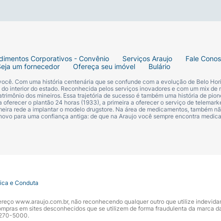
dimentos Corporativos - Convênio
Serviços Araujo
Fale Cono
Seja um fornecedor
Ofereça seu imóvel
Bulário
 você. Com uma história centenária que se confunde com a evolução de Belo Hori
s do interior do estado. Reconhecida pelos serviços inovadores e com um mix de 
trimônio dos mineiros. Essa trajetória de sucesso é também uma história de pion
 oferecer o plantão 24 horas (1933), a primeira a oferecer o serviço de telemarke
primeira rede a implantar o modelo drugstore. Na área de medicamentos, também nã
 novo para uma confiança antiga: de que na Araujo você sempre encontra medi
tica e Conduta
ndereço www.araujo.com.br, não reconhecendo qualquer outro que utilize indevid
pras em sites desconhecidos que se utilizem de forma fraudulenta da marca d
 3270-5000.