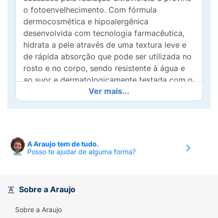
o fotoenvelhecimento. Com fórmula
dermocosmética e hipoalergênica
desenvolvida com tecnologia farmacêutica,
hidrata a pele através de uma textura leve e
de rápida absorção que pode ser utilizada no
rosto e no corpo, sendo resistente à água e
ao suor e dermatologicamente testada com o
Ver mais...
acompanhamento de pediatras. Ideal para o
uso diário de crianças a partir de 9 meses.
Contém 120ml.
Benefícios:
Proteção Solar FPS 50 Kids
A Araujo tem de tudo.
Hipoalergênico 2 em 1: Proteção +
Posso te ajudar de alguma forma?
Hidratação.Muita alta proteção UVB + UVA
22.Para a pele das crianças.Textura leve e
rápida Absorção.Resistente à água e ao
Sobre a Araujo
suor.Dermatologicamente Testado.Aprovado
por pediatras.
Sobre a Araujo