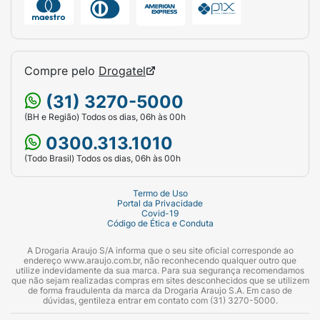
(Propilenoglicol), Silica (Dióxido de Silício),
Sorbitan Oleate (Oleato de Sorbitana),
Titanium Dioxide (Dióxido de Titanio),
Triethanolamine (Trolamina), VP/Eicosene
Compre pelo
Drogatel
Copolymer (Copolimero PVP/Eicoseno),
Xanthan Gum (Goma Xantana).
Cuidados de
(31) 3270-5000
conservação:
Conservar o produto em local
(BH e Região) Todos os dias, 06h às 00h
seco e fresco, quando não o estiver
0300.313.1010
utilizando.
(Todo Brasil) Todos os dias, 06h às 00h
Advertência e restrição de uso:
Manter fora
do alcance das crianças. Evitar contato com
Termo de Uso
Portal da Privacidade
os olhos. Caso isso aconteça, enxágue-os
Covid-19
Código de Ética e Conduta
com água abundante. Para crianças menores
de 6 (seis) meses, consultar um médico. Este
A Drogaria Araujo S/A informa que o seu site oficial corresponde ao
produto não oferece nenhuma proteção
endereço www.araujo.com.br, não reconhecendo qualquer outro que
utilize indevidamente da sua marca. Para sua segurança recomendamos
contra insolação. Evite exposição prolongada
que não sejam realizadas compras em sites desconhecidos que se utilizem
de forma fraudulenta da marca da Drogaria Araujo S.A. Em caso de
das crianças ao sol. Deve ser aplicado por
dúvidas, gentileza entrar em contato com (31) 3270-5000.
adulto ou sob sua supervisão. Não usar na