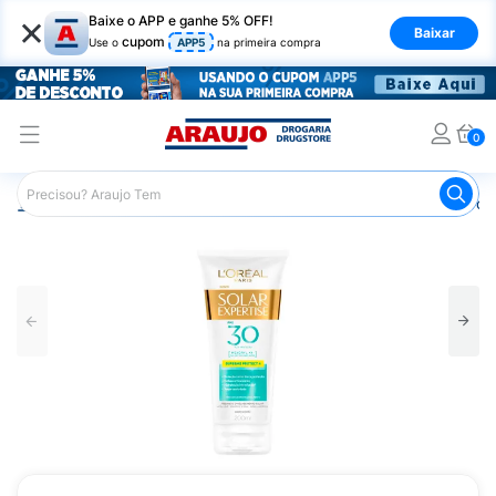
×
Baixe o APP e ganhe 5% OFF!
Baixar
cupom
Use o
APP5
na primeira compra
0
Araujo
Beleza e Cuidados
Cuidados com a Pele
Prot