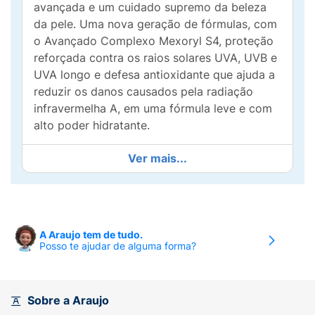
avançada e um cuidado supremo da beleza
da pele. Uma nova geração de fórmulas, com
o Avançado Complexo Mexoryl S4, proteção
reforçada contra os raios solares UVA, UVB e
UVA longo e defesa antioxidante que ajuda a
reduzir os danos causados pela radiação
infravermelha A, em uma fórmula leve e com
alto poder hidratante.
Proteção até contra os raios UVA Longos que
Ver mais...
penetram mais profundamente na pele.Defesa
antioxidante pra ajudar a preservar o
colágeno.Hidratação Intensiva 8h para uma
pele hidratada.Textura leve e de rápida
A Araujo tem de tudo.
absorção para uma pele macia e com toque
Posso te ajudar de alguma forma?
aveludado.Previne o envelhecimento e
manchas causadas pelo sol resistente à
água.Proteção contra danos
Sobre a Araujo
profundos.Testado dermatologicamente.