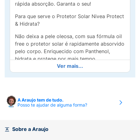
rápida absorção. Garanta o seu!
Para que serve o Protetor Solar Nivea Protect
& Hidrata?
Não deixa a pele oleosa, com sua fórmula oil
free o protetor solar é rapidamente absorvido
pelo corpo. Enriquecido com Panthenol,
hidrata e protege por mais tempo.
Ver mais...
Benefícios e diferenciais
- FPS 50 garante muito alta proteção solar
- Resistente à água
A Araujo tem de tudo.
Posso te ajudar de alguma forma?
- Previne o envelhecimento da pele
Como usar o Protetor Solar Nivea Protect &
Hidrata?
Sobre a Araujo