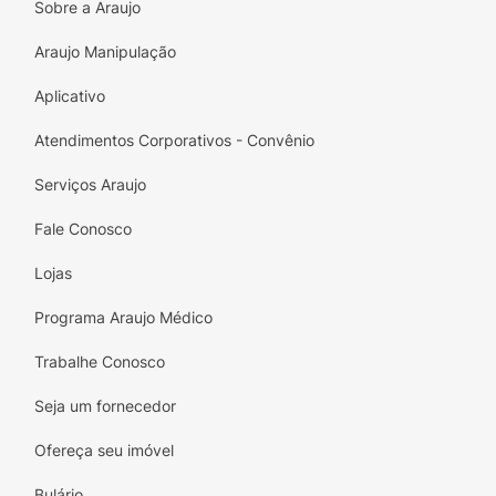
Aplique uma boa quantidade na pele seca, 15
Sobre a Araujo
minutos antes de sair ao sol. Reaplique o
Araujo Manipulação
produto a cada 2hrs ou depois de
transpiração excessiva ou mergulho na água.
Aplicativo
Uma unidade de embalagem contém 400ml
Atendimentos Corporativos - Convênio
Serviços Araujo
Fale Conosco
Lojas
Programa Araujo Médico
Trabalhe Conosco
Seja um fornecedor
Ofereça seu imóvel
Bulário