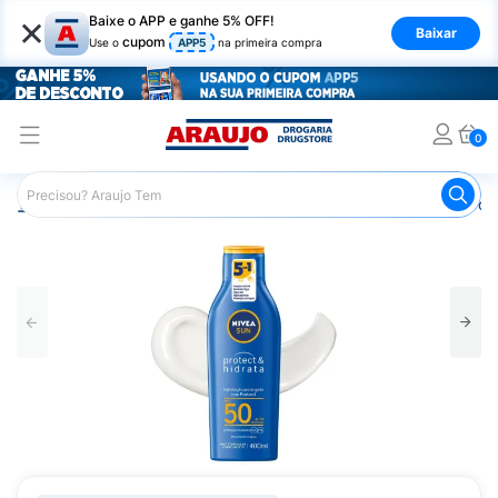
×
Baixe o APP e ganhe 5% OFF!
Baixar
cupom
Use o
APP5
na primeira compra
0
Araujo
Beleza e Cuidados
Cuidados com a Pele
Prot