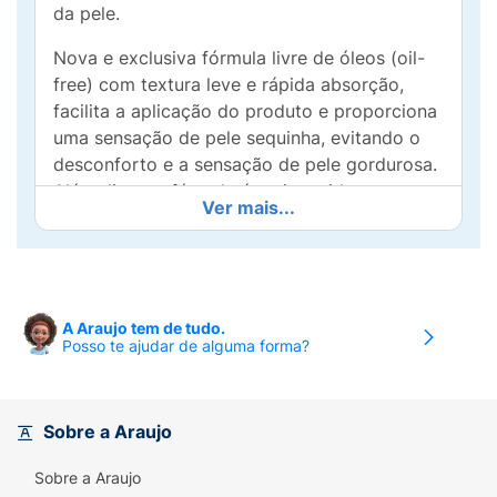
da pele.
Nova e exclusiva fórmula livre de óleos (oil-
free) com textura leve e rápida absorção,
facilita a aplicação do produto e proporciona
uma sensação de pele sequinha, evitando o
desconforto e a sensação de pele gordurosa.
Além disso, a fórmula é enriquecida com
Ver mais...
Panthenol, um ativo que promove o equilíbrio
e hidratação prolongada à pele, mantendo-a
hidratada por mais tempo. Resistente à água.
Modo de Usar:
Aplique abundantemente antes
A Araujo tem de tudo.
da exposição ao sol. Reaplicar sempre, após
Posso te ajudar de alguma forma?
sudorese intensa, nadar ou banhar-se, secar-
se com toalha e durante a exposição ao sol. É
necessária a reaplicação do produto para
Sobre a Araujo
manter a sua efetividade. Se a quantidade
aplicada não for adequada, o nível de
Sobre a Araujo