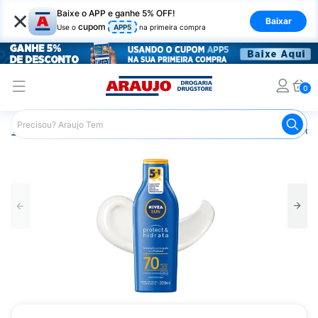
×
Baixe o APP e ganhe 5% OFF!
Baixar
cupom
Use o
APP5
na primeira compra
0
Araujo
Beleza e Cuidados
Cuidados com a Pele
Prot