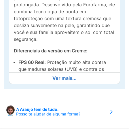
prolongada. Desenvolvido pela Eurofarma, ele
combina tecnologia de ponta em
fotoproteção com uma textura cremosa que
desliza suavemente na pele, garantindo que
você e sua família aproveitem o sol com total
segurança.
Diferenciais da versão em Creme:
FPS 60 Real:
Proteção muito alta contra
queimaduras solares (UVB) e contra os
danos profundos causados pelos raios UVA.
Ver mais...
Muito Resistente à Água:
Mantém a
eficácia por mais tempo mesmo durante o
banho de mar, piscina ou em situações de
transpiração excessiva.
A Araujo tem de tudo.
Posso te ajudar de alguma forma?
Ação Hidratante:
Além de proteger, sua
fórmula ajuda a prevenir o ressecamento