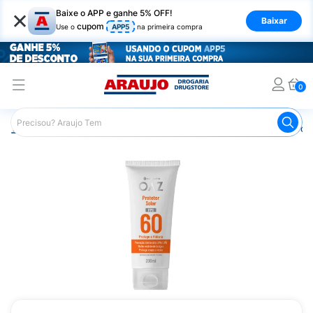
×
Baixe o APP e ganhe 5% OFF!
Baixar
cupom
Use o
APP5
na primeira compra
0
Araujo
Beleza e Cuidados
Cuidados com a Pele
Prot