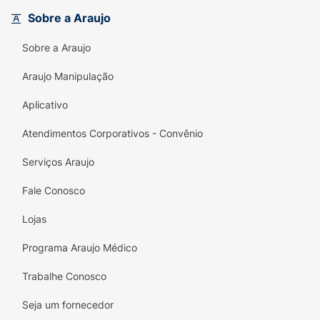
causado pela exposição solar e pelo
Sobre a Araujo
cloro/sal.
Sobre a Araujo
Uso Completo:
Perfeito tanto para o rosto
quanto para o corpo, com rápida absorção
Araujo Manipulação
que não deixa resíduos brancos excessivos.
Aplicativo
Dermatologicamente Testado:
Formulação
Atendimentos Corporativos - Convênio
segura e gentil, adequada para diferentes
tipos de pele.
Serviços Araujo
Informações Adicionais:
Fale Conosco
Apresentação:
Bisnaga de 200ml.
Lojas
Marca:
OAZ (Eurofarma).
Programa Araujo Médico
Indicação:
Adulto e uso familiar.
Trabalhe Conosco
Seja um fornecedor