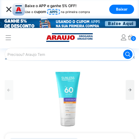
×
Baixe o APP e ganhe 5% OFF!
Baixar
cupom
Use o
APP5
na primeira compra
0
Araujo
Beleza e Cuidados
Cuidados com a Pele
Prot