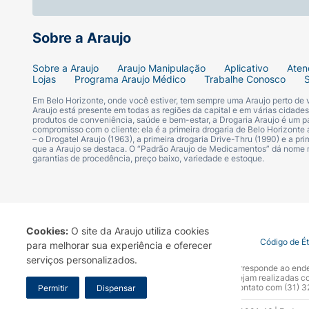
Sobre a Araujo
Sobre a Araujo
Araujo Manipulação
Aplicativo
Aten
Lojas
Programa Araujo Médico
Trabalhe Conosco
Em Belo Horizonte, onde você estiver, tem sempre uma Araujo perto de
Araujo está presente em todas as regiões da capital e em várias cidade
produtos de conveniência, saúde e bem-estar, a Drogaria Araujo é um pa
compromisso com o cliente: ela é a primeira drogaria de Belo Horizonte a
– o Drogatel Araujo (1963), a primeira drogaria Drive-Thru (1990) e a 
que a Araujo se destaca. O “Padrão Araujo de Medicamentos” dá nome
garantias de procedência, preço baixo, variedade e estoque.
Cookies:
O site da Araujo utiliza cookies
Termo de Uso
Portal da Privacidade
Covid-19
Código de É
para melhorar sua experiência e oferecer
serviços personalizados.
A Drogaria Araujo S/A informa que o seu site oficial corresponde ao e
marca. Para sua segurança recomendamos que não sejam realizadas com
Araujo S.A. Em caso de dúvidas, gentileza entrar em contato com (31)
Permitir
Dispensar