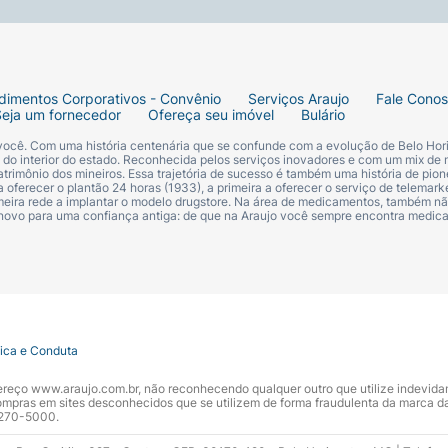
dimentos Corporativos - Convênio
Serviços Araujo
Fale Cono
Seja um fornecedor
Ofereça seu imóvel
Bulário
 você. Com uma história centenária que se confunde com a evolução de Belo Hori
s do interior do estado. Reconhecida pelos serviços inovadores e com um mix de 
trimônio dos mineiros. Essa trajetória de sucesso é também uma história de pion
 oferecer o plantão 24 horas (1933), a primeira a oferecer o serviço de telemarke
primeira rede a implantar o modelo drugstore. Na área de medicamentos, também nã
 novo para uma confiança antiga: de que na Araujo você sempre encontra medi
tica e Conduta
ndereço www.araujo.com.br, não reconhecendo qualquer outro que utilize indevid
pras em sites desconhecidos que se utilizem de forma fraudulenta da marca d
 3270-5000.