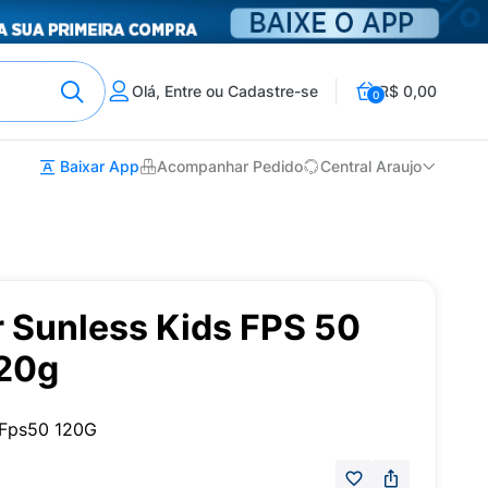
Olá, Entre ou Cadastre-se
R$ 0,00
0
Baixar App
Acompanhar Pedido
Central Araujo
r Sunless Kids FPS 50
120g
s Fps50 120G