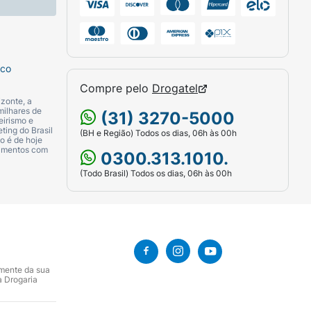
sco
Compre pelo
Drogatel
zonte, a
milhares de
(31) 3270-5000
eirismo e
ting do Brasil
(BH e Região) Todos os dias, 06h às 00h
o é de hoje
camentos com
0300.313.1010.
(Todo Brasil) Todos os dias, 06h às 00h
amente da sua
a Drogaria