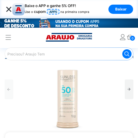
×
Baixe o APP e ganhe 5% OFF!
Baixar
cupom
Use o
APP5
na primeira compra
0
Araujo
Beleza e Cuidados
Cuidados com a Pele
Prot