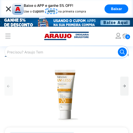
×
Baixe o APP e ganhe 5% OFF!
Baixar
cupom
Use o
APP5
na primeira compra
0
Araujo
Beleza e Cuidados
Cuidados com a Pele
Prot