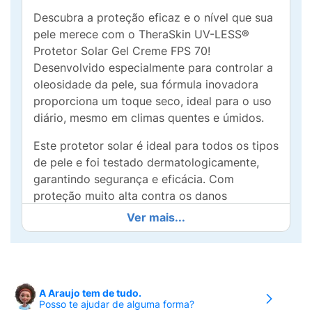
Descubra a proteção eficaz e o nível que sua
pele merece com o TheraSkin UV-LESS®
Protetor Solar Gel Creme FPS 70!
Desenvolvido especialmente para controlar a
oleosidade da pele, sua fórmula inovadora
proporciona um toque seco, ideal para o uso
diário, mesmo em climas quentes e úmidos.
Este protetor solar é ideal para todos os tipos
de pele e foi testado dermatologicamente,
garantindo segurança e eficácia. Com
proteção muito alta contra os danos
causados ​​pelos raios UVA e UVB, o TheraSkin
Ver mais...
UV-LESS® não apenas protege, mas também
envelhece como um antioxidante, ajudando a
combater os sinais de envelhecimento
precoce.
A Araujo tem de tudo.
Posso te ajudar de alguma forma?
Além disso, sua textura leve e não oleosa