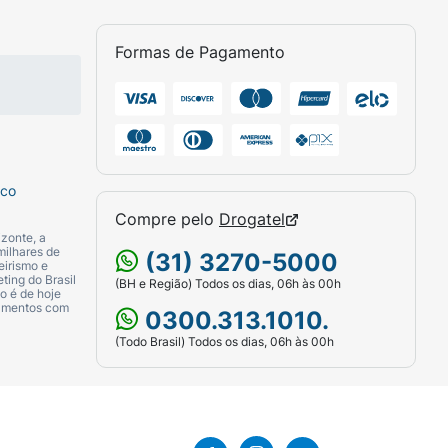
Formas de Pagamento
sco
Compre pelo
Drogatel
zonte, a
milhares de
(31) 3270-5000
eirismo e
ting do Brasil
(BH e Região) Todos os dias, 06h às 00h
o é de hoje
camentos com
0300.313.1010.
(Todo Brasil) Todos os dias, 06h às 00h