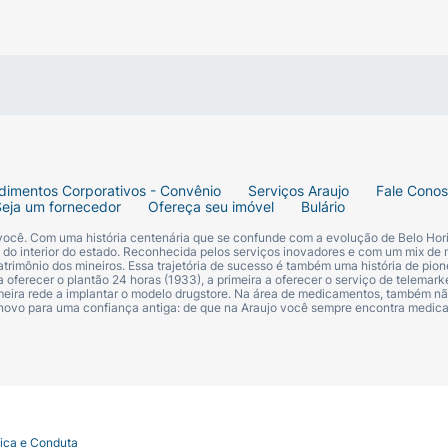
dimentos Corporativos - Convênio
Serviços Araujo
Fale Cono
Seja um fornecedor
Ofereça seu imóvel
Bulário
 você. Com uma história centenária que se confunde com a evolução de Belo Hori
s do interior do estado. Reconhecida pelos serviços inovadores e com um mix de 
trimônio dos mineiros. Essa trajetória de sucesso é também uma história de pion
 oferecer o plantão 24 horas (1933), a primeira a oferecer o serviço de telemarke
primeira rede a implantar o modelo drugstore. Na área de medicamentos, também nã
 novo para uma confiança antiga: de que na Araujo você sempre encontra medi
tica e Conduta