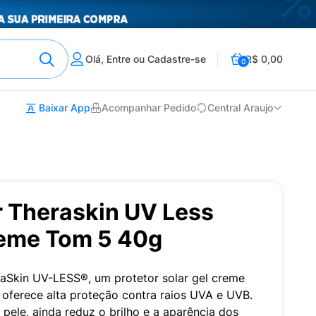
Olá, Entre ou Cadastre-se
R$ 0,00
0
Baixar App
Acompanhar Pedido
Central Araujo
r Theraskin UV Less
eme Tom 5 40g
raSkin UV-LESS®, um protetor solar gel creme
 oferece alta proteção contra raios UVA e UVB.
 pele, ainda reduz o brilho e a aparência dos