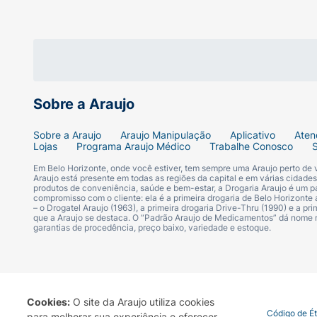
Sobre a Araujo
Sobre a Araujo
Araujo Manipulação
Aplicativo
Aten
Lojas
Programa Araujo Médico
Trabalhe Conosco
Em Belo Horizonte, onde você estiver, tem sempre uma Araujo perto de
Araujo está presente em todas as regiões da capital e em várias cidade
produtos de conveniência, saúde e bem-estar, a Drogaria Araujo é um pa
compromisso com o cliente: ela é a primeira drogaria de Belo Horizonte a
– o Drogatel Araujo (1963), a primeira drogaria Drive-Thru (1990) e a 
que a Araujo se destaca. O “Padrão Araujo de Medicamentos” dá nome
garantias de procedência, preço baixo, variedade e estoque.
Cookies:
O site da Araujo utiliza cookies
Termo de Uso
Portal da Privacidade
Covid-19
Código de É
para melhorar sua experiência e oferecer