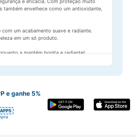
 segurança e eficácia. Com proteção muito
mas também envelhece como um antioxidante,
ele com um acabamento suave e radiante.
beleza em um só produto.
nquanto a mantém bonita e radiante!
PP e ganhe 5%
APP5
mpra