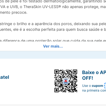
ipos de pele e foi testado dermatologicamente, garantindo
os UVA e UVB, o TheraSkin UV-LESS® não apenas protege, 
imento precoce.
estringe o brilho e a aparência dos poros, deixando sua p
entes, ele é a escolha perfeita para quem busca saúde e 
 diferença de uma proteção solar que cuida da sua pele e
Ver mais...
Baixe o A
atel
OFF!
Use o
cupom
na primeira co