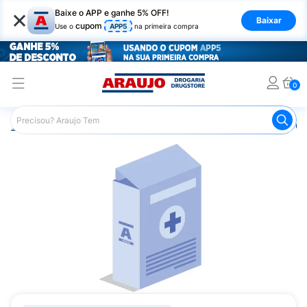
×
Baixe o APP e ganhe 5% OFF!
Baixar
cupom
Use o
APP5
na primeira compra
0
Araujo
Medicamentos
Saúde da Mulher
Remédios Gi